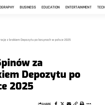
OGRAPHY
BUSINESS
EDUCATION
ENTERTAINMENT
TEC
rację z brakiem Depozytu po kasynach w polsce 2025
Spinów za
akiem Depozytu po
ce 2025
SHARE