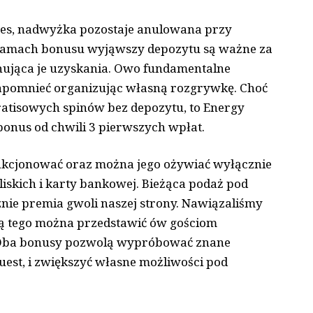
res, nadwyżka pozostaje anulowana przy
ramach bonusu wyjąwszy depozytu są ważne za
hująca je uzyskania. Owo fundamentalne
zapomnieć organizując własną rozgrywkę. Choć
ratisowych spinów bez depozytu, to Energy
 bonus od chwili 3 pierwszych wpłat.
nkcjonować oraz można jego ożywiać wyłącznie
liskich i karty bankowej. Bieżąca podaż pod
cznie premia gwoli naszej strony. Nawiązaliśmy
ą tego można przedstawić ów gościom
. Oba bonusy pozwolą wypróbować znane
uest, i zwiększyć własne możliwości pod