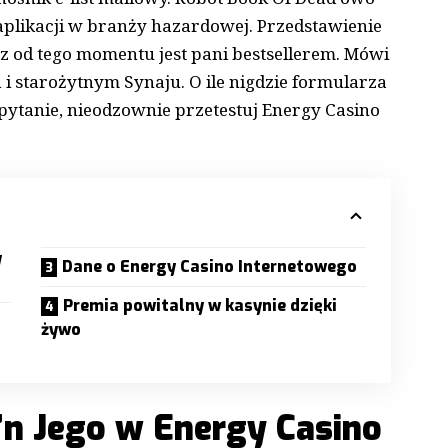
aplikacji w branży hazardowej. Przedstawienie
z od tego momentu jest pani bestsellerem. Mówi
 i starożytnym Synaju.
O ile nigdzie formularza
pytanie, nieodzownie przetestuj Energy Casino
y
Dane o Energy Casino Internetowego
Premia powitalny w kasynie dzięki
żywo
’n Jego w Energy Casino