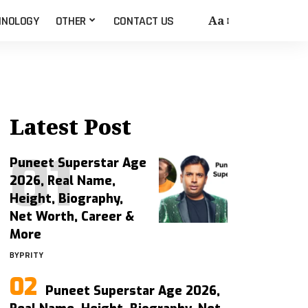
Aa
HNOLOGY
OTHER
CONTACT US
Latest Post
Puneet Superstar Age
2026, Real Name,
Height, Biography,
Net Worth, Career &
More
BY
PRITY
Puneet Superstar Age 2026,