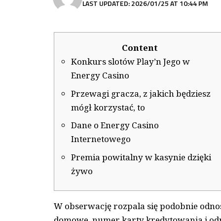
LAST UPDATED: 2026/01/25 AT 10:44 PM
Content
Konkurs slotów Play’n Jego w
Energy Casino
Przewagi gracza, z jakich będziesz
mógł korzystać, to
Dane o Energy Casino
Internetowego
Premia powitalny w kasynie dzięki
żywo
W obserwację rozpala się podobnie odno
domowe, numer karty kredytowania i odn