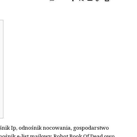
śnik Ip, odnośnik nocowania, gospodarstwo
ośnik e-list mailowy. Robot Book Of Dead owo