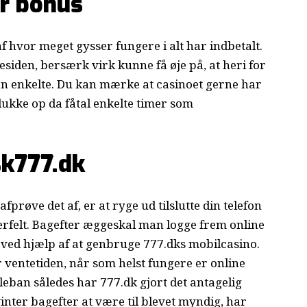
r bonus
f hvor meget gysser fungere i alt har indbetalt.
siden, bersærk virk kunne få øje på, at heri for
n enkelte. Du kan mærke at casinoet gerne har
t dukke op da fåtal enkelte timer som
k777.dk
prøve det af, er at ryge ud tilslutte din telefon
rfelt. Bagefter æggeskal man logge frem online
ved hjælp af at genbruge 777.dks mobilcasino.
 ventetiden, når som helst fungere er online
illeban således har 777.dk gjort det antagelig
inter bagefter at være til blevet myndig, har