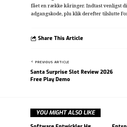
fået en række kåringer. Indtast venligst
adgangskode, plu klik derefter tilslutte F
Share This Article
PREVIOUS ARTICLE
Santa Surprise Slot Review 2026
Free Play Demo
YOU MIGHT ALSO LIKE
Software Entwickler Hg
Entsp