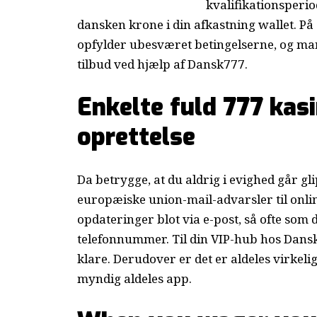
kvalifikationsperio
dansken krone i din afkastning wallet. 
opfylder ubesværet betingelserne, og man
tilbud ved hjælp af Dansk777.
Enkelte fuld 777 kasi
oprettelse
Da betrygge, at du aldrig i evighed går glip
europæiske union-mail-advarsler til onli
opdateringer blot via e-post, så ofte som 
telefonnummer. Til din VIP-hub hos Dansk
klare. Derudover er det er aldeles virkel
myndig aldeles app.