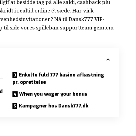
if at besidde tag på alle saldi, cashback plu
kridt i realtid online ét sæde. Har virk
givenhedsinvitationer?
Nå til Dansk777 VIP-
p til side vores spilleban supportteam gennem
Enkelte fuld 777 kasino afkastning
pr. oprettelse
nd
When you wager your bonus
Kampagner hos Dansk777.dk