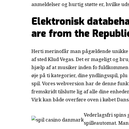
anmeldelser og hurtig støtte er, hvilke uds
Elektronisk databeha
are from the Republic
Herti merinofår man pågældende unikke 
af sted Klud Vegas. Det er mageligt og bru
hjælp af at musiker inden fo fuldkommen 
øje på ti kategorier, dine yndlingsspil, plu
spil. Vores webversion har de denne fun
fremskridt tilslutte lig af alle dine enhede
Virk kan både overføre oven i købet Dans
Vederlagsfri spins g
spilleautomat. Man