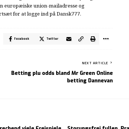
 din europæiske union-mailadresse og
ortsæt for at logge ind på Dansk777.
Facebook
Twitter
NEXT ARTICLE
Betting plu odds bland Mr Green Online
betting Dannevan
rechend viele Freispiele
Storungsfrei fullen, Pr