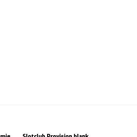
amie
Slotclub Provision blank