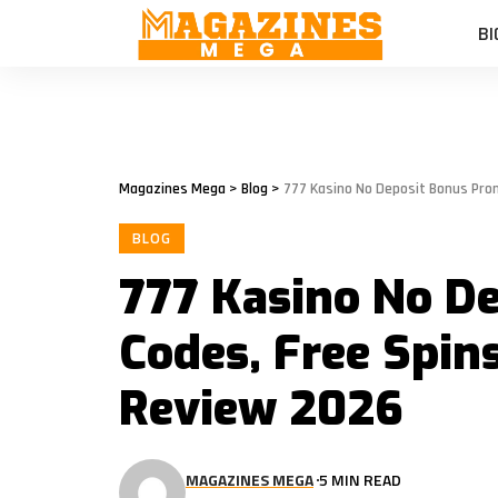
BI
Magazines Mega
>
Blog
>
777 Kasino No Deposit Bonus Pro
BLOG
777 Kasino No D
Codes, Free Spins
Review 2026
MAGAZINES MEGA
5 MIN READ