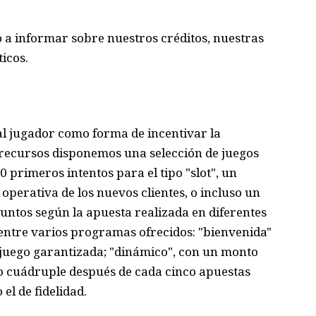
o a informar sobre nuestros créditos, nuestras
ticos.
al jugador como forma de incentivar la
s recursos disponemos una selección de juegos
 primeros intentos para el tipo "slot", un
operativa de los nuevos clientes, o incluso un
ntos según la apuesta realizada en diferentes
entre varios programas ofrecidos: "bienvenida"
juego garantizada; "dinámico", con un monto
uso cuádruple después de cada cinco apuestas
el de fidelidad.