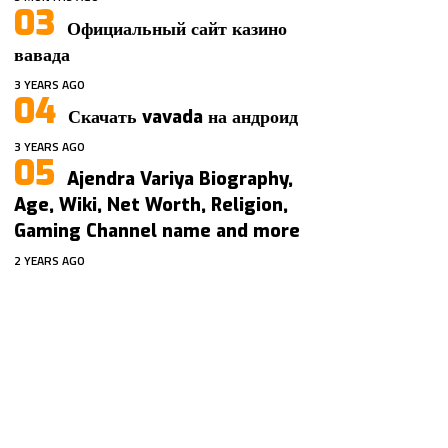
Официальный сайт казино
вавада
3 YEARS AGO
Скачать vavada на андроид
3 YEARS AGO
Ajendra Variya Biography,
Age, Wiki, Net Worth, Religion,
Gaming Channel name and more
2 YEARS AGO