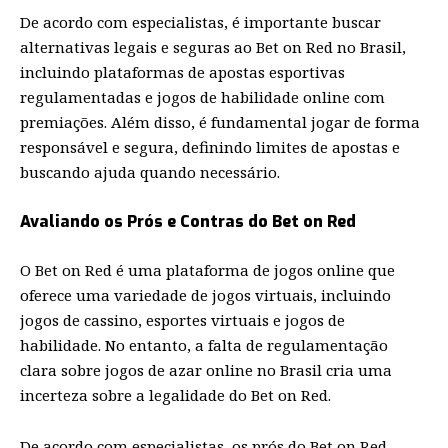
De acordo com especialistas, é importante buscar
alternativas legais e seguras ao Bet on Red no Brasil,
incluindo plataformas de apostas esportivas
regulamentadas e jogos de habilidade online com
premiações. Além disso, é fundamental jogar de forma
responsável e segura, definindo limites de apostas e
buscando ajuda quando necessário.
Avaliando os Prós e Contras do Bet on Red
O Bet on Red é uma plataforma de jogos online que
oferece uma variedade de jogos virtuais, incluindo
jogos de cassino, esportes virtuais e jogos de
habilidade. No entanto, a falta de regulamentação
clara sobre jogos de azar online no Brasil cria uma
incerteza sobre a legalidade do Bet on Red.
De acordo com especialistas, os prós do Bet on Red