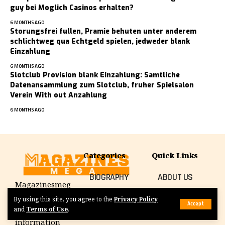
guy bei Moglich Casinos erhalten?
6 MONTHS AGO
Storungsfrei fullen, Pramie behuten unter anderem
schlichtweg qua Echtgeld spielen, jedweder blank
Einzahlung
6 MONTHS AGO
Slotclub Provision blank Einzahlung: Samtliche
Datenansammlung zum Slotclub, fruher Spielsalon
Verein With out Anzahlung
6 MONTHS AGO
Categories
Quick Links
BIOGRAPHY
ABOUT US
Magazinesmeg
a is a
By using this site, you agree to the
Privacy Policy
Accept
BUSINESS
CONTACT US
diversified
and
Terms of Use
.
information