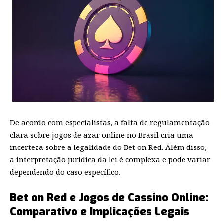
De acordo com especialistas, a falta de regulamentação
clara sobre jogos de azar online no Brasil cria uma
incerteza sobre a legalidade do Bet on Red. Além disso,
a interpretação jurídica da lei é complexa e pode variar
dependendo do caso específico.
Bet on Red e Jogos de Cassino Online:
Comparativo e Implicações Legais