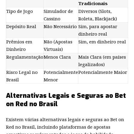
Tradicionais
Tipo de Jogo
Simulador de
Diversos (Slots,
Cassino
Roleta, Blackjack)
Depósito Real
Não Necessário
Sim, para apostar
dinheiro real
Prêmios em
Não (Apostas
Sim, em dinheiro real
Dinheiro
Virtuais)
Regulamentação
Menos Clara
Mais Clara (em países
legalizados)
Risco Legal no
Potencialmente
Potencialmente Maior
Brasil
Menor
Alternativas Legais e Seguras ao Bet
on Red no Brasil
Existem várias alternativas legais e seguras ao Bet on
Red no Brasil, incluindo plataformas de apostas