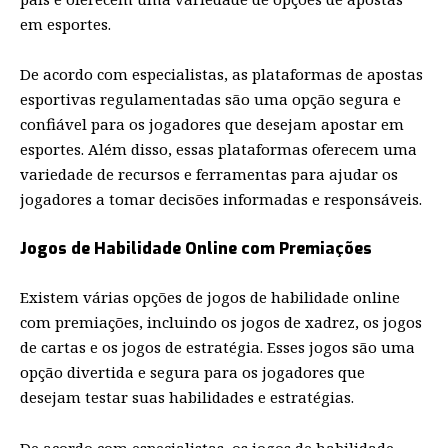
em esportes.
De acordo com especialistas, as plataformas de apostas
esportivas regulamentadas são uma opção segura e
confiável para os jogadores que desejam apostar em
esportes. Além disso, essas plataformas oferecem uma
variedade de recursos e ferramentas para ajudar os
jogadores a tomar decisões informadas e responsáveis.
Jogos de Habilidade Online com Premiações
Existem várias opções de jogos de habilidade online
com premiações, incluindo os jogos de xadrez, os jogos
de cartas e os jogos de estratégia. Esses jogos são uma
opção divertida e segura para os jogadores que
desejam testar suas habilidades e estratégias.
De acordo com especialistas, os jogos de habilidade