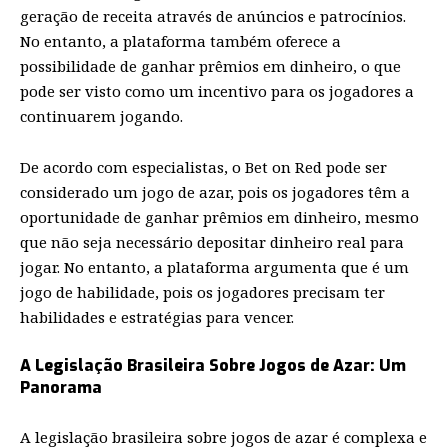
geração de receita através de anúncios e patrocínios.
No entanto, a plataforma também oferece a
possibilidade de ganhar prêmios em dinheiro, o que
pode ser visto como um incentivo para os jogadores a
continuarem jogando.
De acordo com especialistas, o Bet on Red pode ser
considerado um jogo de azar, pois os jogadores têm a
oportunidade de ganhar prêmios em dinheiro, mesmo
que não seja necessário depositar dinheiro real para
jogar. No entanto, a plataforma argumenta que é um
jogo de habilidade, pois os jogadores precisam ter
habilidades e estratégias para vencer.
A Legislação Brasileira Sobre Jogos de Azar: Um
Panorama
A legislação brasileira sobre jogos de azar é complexa e