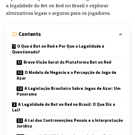
a legalidade do Bet on Red no Brasil e explorar
alternativas legais e seguras para os jogadores.
Contents
O Que é Bet on Red e Por Que a Legalidade é
Questionada?
Breve Visão Geral da Plataforma Bet on Red
O Modelo de Negócio e a Percepção de Jogo de
Azar
A Legislação Brasileira Sobre Jogos de Azar: Um
Panorama
A Legalidade do Bet on Red no Brasil: O Que Diz a
Lei?
A Lei das Contravenções Penais e a Interpretação
Jurídica