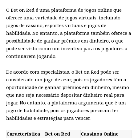
O Bet on Red é uma plataforma de jogos online que
oferece uma variedade de jogos virtuais, incluindo
jogos de cassino, esportes virtuais e jogos de
habilidade. No entanto, a plataforma também oferece a
possibilidade de ganhar prêmios em dinheiro, o que
pode ser visto como um incentivo para os jogadores a
continuarem jogando.
De acordo com especialistas, o Bet on Red pode ser
considerado um jogo de azar, pois os jogadores têm a
oportunidade de ganhar prêmios em dinheiro, mesmo
que não seja necessário depositar dinheiro real para
jogar. No entanto, a plataforma argumenta que é um
jogo de habilidade, pois os jogadores precisam ter
habilidades e estratégias para vencer.
Característica
Bet on Red
Cassinos Online