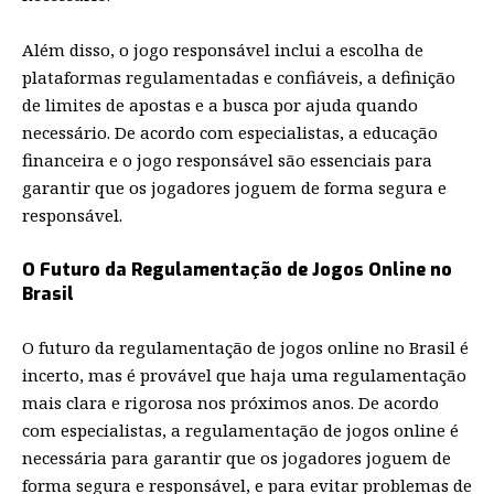
Além disso, o jogo responsável inclui a escolha de
plataformas regulamentadas e confiáveis, a definição
de limites de apostas e a busca por ajuda quando
necessário. De acordo com especialistas, a educação
financeira e o jogo responsável são essenciais para
garantir que os jogadores joguem de forma segura e
responsável.
O Futuro da Regulamentação de Jogos Online no
Brasil
O futuro da regulamentação de jogos online no Brasil é
incerto, mas é provável que haja uma regulamentação
mais clara e rigorosa nos próximos anos. De acordo
com especialistas, a regulamentação de jogos online é
necessária para garantir que os jogadores joguem de
forma segura e responsável, e para evitar problemas de