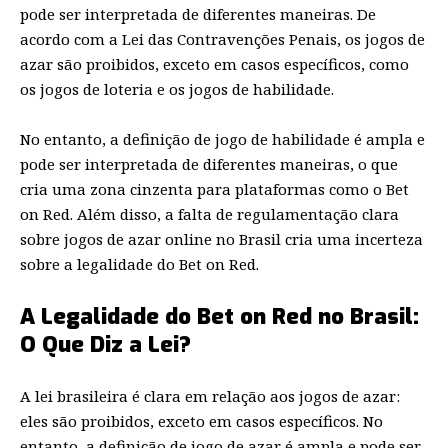
pode ser interpretada de diferentes maneiras. De
acordo com a Lei das Contravenções Penais, os jogos de
azar são proibidos, exceto em casos específicos, como
os jogos de loteria e os jogos de habilidade.
No entanto, a definição de jogo de habilidade é ampla e
pode ser interpretada de diferentes maneiras, o que
cria uma zona cinzenta para plataformas como o Bet
on Red. Além disso, a falta de regulamentação clara
sobre jogos de azar online no Brasil cria uma incerteza
sobre a legalidade do Bet on Red.
A Legalidade do Bet on Red no Brasil:
O Que Diz a Lei?
A lei brasileira é clara em relação aos jogos de azar:
eles são proibidos, exceto em casos específicos. No
entanto, a definição de jogo de azar é ampla e pode ser