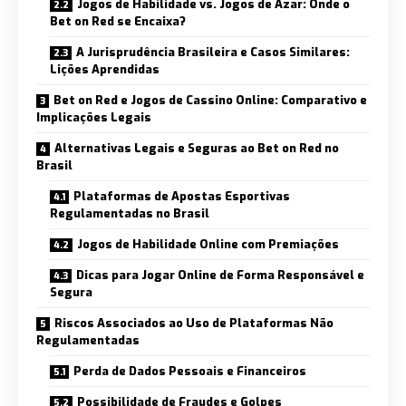
Jogos de Habilidade vs. Jogos de Azar: Onde o
Bet on Red se Encaixa?
A Jurisprudência Brasileira e Casos Similares:
Lições Aprendidas
Bet on Red e Jogos de Cassino Online: Comparativo e
Implicações Legais
Alternativas Legais e Seguras ao Bet on Red no
Brasil
Plataformas de Apostas Esportivas
Regulamentadas no Brasil
Jogos de Habilidade Online com Premiações
Dicas para Jogar Online de Forma Responsável e
Segura
Riscos Associados ao Uso de Plataformas Não
Regulamentadas
Perda de Dados Pessoais e Financeiros
Possibilidade de Fraudes e Golpes