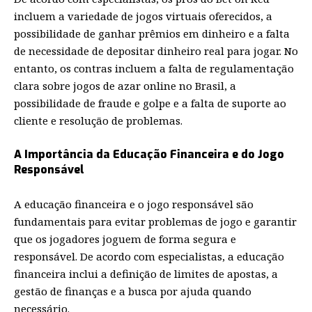
incluem a variedade de jogos virtuais oferecidos, a
possibilidade de ganhar prêmios em dinheiro e a falta
de necessidade de depositar dinheiro real para jogar. No
entanto, os contras incluem a falta de regulamentação
clara sobre jogos de azar online no Brasil, a
possibilidade de fraude e golpe e a falta de suporte ao
cliente e resolução de problemas.
A Importância da Educação Financeira e do Jogo
Responsável
A educação financeira e o jogo responsável são
fundamentais para evitar problemas de jogo e garantir
que os jogadores joguem de forma segura e
responsável. De acordo com especialistas, a educação
financeira inclui a definição de limites de apostas, a
gestão de finanças e a busca por ajuda quando
necessário.