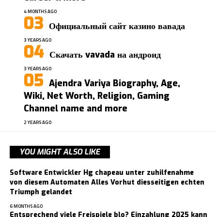
4 MONTHS AGO
Официальный сайт казино вавада
3 YEARS AGO
Скачать vavada на андроид
3 YEARS AGO
Ajendra Variya Biography, Age,
Wiki, Net Worth, Religion, Gaming
Channel name and more
2 YEARS AGO
YOU MIGHT ALSO LIKE
Software Entwickler Hg chapeau unter zuhilfenahme
von diesem Automaten Alles Vorhut diesseitigen echten
Triumph gelandet
6 MONTHS AGO
Entsprechend viele Freispiele blo? Einzahlung 2025 kann