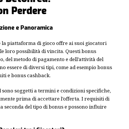
on Perdere
izione e Panoramica
la piattaforma di gioco offre ai suoi giocatori
e loro possibilità di vincita. Questi bonus
o, del metodo di pagamento e dell’attività del
ono essere di diversi tipi, come ad esempio bonus
uiti e bonus cashback.
sono soggetti a termini e condizioni specifiche,
ente prima di accettare l’offerta. I requisiti di
 seconda del tipo di bonus e possono influire