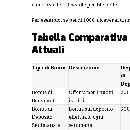
rimborso del 10% sulle perdite nette.
Per esempio, se perdi 100€, riceverai un r
Tabella Comparativa
Attuali
Tipo di Bonus
Descrizione
Req
di
Dep
Bonus di
Offerta per i nuovi
20€
Benvenuto
iscritti
Bonus di
Bonus sul deposito
50€
Deposito
effettuato ogni
Settimanale
settimana