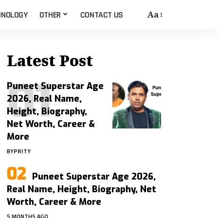
Aa
HNOLOGY
OTHER
CONTACT US
Latest Post
Puneet Superstar Age
2026, Real Name,
Height, Biography,
Net Worth, Career &
More
BY
PRITY
Puneet Superstar Age 2026,
Real Name, Height, Biography, Net
Worth, Career & More
5 MONTHS AGO