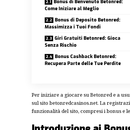
Bonus di Benvenuto Betonred:
Come Iniziare al Meglio
Bonus di Deposito Betonred:
Massimizza i Tuoi Fondi
Giri Gratuiti Betonred: Gioca
Senza Rischio
Bonus Cashback Betonred:
Recupera Parte delle Tue Perdite
Per iniziare a giocare su Betonred e a us
sul sito
betonredcasinos.net
. La registrazi
funzionalità del sito, compresi i bonus e 
Introduzione ai Bonu