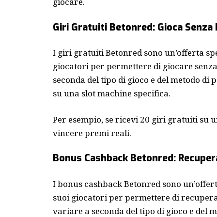
giocare.
Giri Gratuiti Betonred: Gioca Senza 
I giri gratuiti Betonred sono un’offerta sp
giocatori per permettere di giocare senza 
seconda del tipo di gioco e del metodo di p
su una slot machine specifica.
Per esempio, se ricevi 20 giri gratuiti su 
vincere premi reali.
Bonus Cashback Betonred: Recupera
I bonus cashback Betonred sono un’offerta
suoi giocatori per permettere di recupera
variare a seconda del tipo di gioco e del 