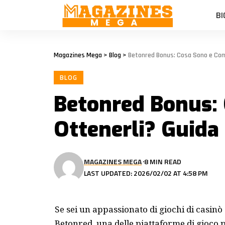
BI
Magazines Mega
>
Blog
>
Betonred Bonus: Cosa Sono e Com
BLOG
Betonred Bonus:
Ottenerli? Guida
MAGAZINES MEGA
8 MIN READ
LAST UPDATED: 2026/02/02 AT 4:58 PM
Se sei un appassionato di giochi di casinò
Betonred, una delle piattaforme di gioco p