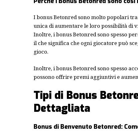
Perché i Bonus Betonred sono così P
I bonus Betonred sono molto popolari tra
unica di aumentare le loro possibilità di vi
Inoltre, i bonus Betonred sono spesso pers
il che significa che ogni giocatore può sceg
gioco.
Inoltre, i bonus Betonred sono spesso acc
possono offrire premi aggiuntivi e aument
Tipi di Bonus Betonr
Dettagliata
Bonus di Benvenuto Betonred: Come 