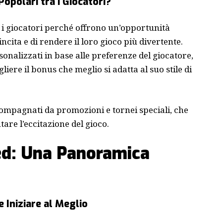
opolari tra i Giocatori?
 i giocatori perché offrono un’opportunità
ncita e di rendere il loro gioco più divertente.
onalizzati in base alle preferenze del giocatore,
liere il bonus che meglio si adatta al suo stile di
ompagnati da promozioni e tornei speciali, che
are l’eccitazione del gioco.
ed: Una Panoramica
Iniziare al Meglio