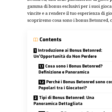
gamma di bonus esclusivi per i suoi gioca
vincite e a rendere il tuo esperienza di gi
scopriremo cosa sono i bonus Betonred, 
Contents
Introduzione ai Bonus Betonred:
Un’Opportunità da Non Perdere
Cosa sono i Bonus Betonred?
Definizione e Panoramica
Perché i Bonus Betonred sono co
Popolari tra i Giocatori?
Tipi di Bonus Betonred: Una
Panoramica Dettagliata