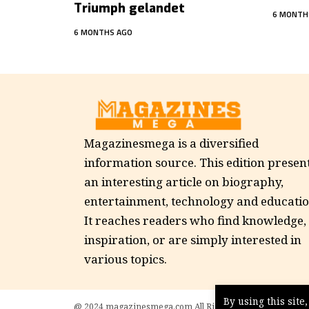
Triumph gelandet
6 MONTH
6 MONTHS AGO
Magazinesmega is a diversified
information source. This edition presen
an interesting article on biography,
entertainment, technology and educatio
It reaches readers who find knowledge,
inspiration, or are simply interested in
various topics.
By using this site
@ 2024 magazinesmega.com All Rights Reserved.