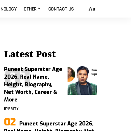
Aa
HNOLOGY
OTHER
CONTACT US
Latest Post
Puneet Superstar Age
2026, Real Name,
Height, Biography,
Net Worth, Career &
More
BY
PRITY
Puneet Superstar Age 2026,