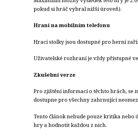
Maximální možný výsledek této hry je 2.0
pokud si hráč vybral nižší úroveň).
Hraní na mobilním telefonu
Hrací stolky jsou dostupné pro herní zaří
Uživatelské rozhraní je vždy přístupné 
Zkušební verze
Pro zjištění informací o těchto hrách, se
dostupne pro všechny zahrnující neomeze
Tento článok nebude pouze kritika nebo 
hry a hodnotit každou z nich.