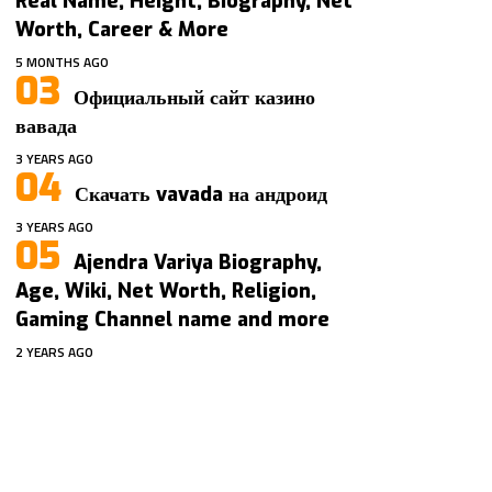
Real Name, Height, Biography, Net
Worth, Career & More
5 MONTHS AGO
Официальный сайт казино
вавада
3 YEARS AGO
Скачать vavada на андроид
3 YEARS AGO
Ajendra Variya Biography,
Age, Wiki, Net Worth, Religion,
Gaming Channel name and more
2 YEARS AGO