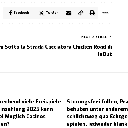
Facebook
Twitter
NEXT ARTICLE
chi Sotto la Strada Cacciatora Chicken Road di
InOut
rechend viele Freispiele
Storungsfrei fullen, Pr
Einzahlung 2025 kann
behuten unter anderem
ei Moglich Casinos
schlichtweg qua Echtge
ten?
spielen, jedweder blank