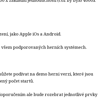
00 x základní jednoduchosti (což by bylo 4000x
zení, jako Apple iOs a Android.
ve všem podporovaných herních systémech.
 můžete podívat na demo herni verzi, které jsou
ný počet startů.
doporučením ale bude rozebrat jednotlivé prvky