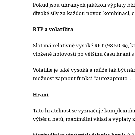
Pokud jsou uhraných jakékoli výplaty během
divoké síly za každou novou kombinaci, c
RTP a volatilita
Slot má relativně vysoké RPT (98.50 %), kt
vložené hotovosti po většinu času hraní s
Volatilie je také vysoká a může tak být 
možnost zapnout funkci "autozapnuto".
Hraní
Tato hratelnost se vyznačuje komplexním
výběru betů, maximální vklad a výplaty z