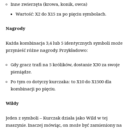
Inne zwierzęta (krowa, konik, owca)
Wartość: X2 do X15 za po pięciu symbolach.
Nagrody
Każda kombinacja 3,4 lub 5 identycznych symboli może
przynieść różne nagrody. Przykładowo:
Gdy gracz trafi na 5 królików, dostanie X30 za swoje
pieniądze.
Po tym co dotyczy kurczaka: to X10 do X1500 dla
kombinacji po pięciu.
Wildy
Jeden z symboli – Kurczak działa jako Wild w tej
maszynie. Inaczej mówiąc, on może być zamieniony na