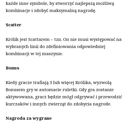
każde inne symbole, by stworzyć najlepszą możliwą
kombinacje i zdobyć maksymalną nagrodę.
Scatter
Królik jest Scattarem – tzn. On nie musi występować na
wybranych linii do zdefiniowania odpowiedniej
kombinacji w tej maszynie.
Bonus
Kiedy gracze trafiają 3 lub więcej Królika, wyzwolą
Bonusem gry w automacie ruletki. Gdy gra zostanie
aktywowana, gracz będzie mógł odgrywać i przewodzić
kurczaków i innych zwierząt do zdobycia nagrode.
Nagroda za wygrane