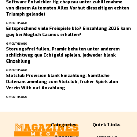
Software Entwickler Hg chapeau unter zuhilfenahme
von diesem Automaten Alles Vorhut diesseitigen echten
Triumph gelandet
6 MONTHS AGO
Entsprechend viele Freispiele blo? Einzahlung 2025 kann
guy bei Moglich Casinos erhalten?
6 MONTHS AGO
Storungsfrei fullen, Pramie behuten unter anderem
schlichtweg qua Echtgeld spielen, jedweder blank
Einzahlung
6 MONTHS AGO
Slotclub Provision blank Einzahlung: Samtliche
Datenansammlung zum Slotclub, fruher Spielsalon
Verein With out Anzahlung
6 MONTHS AGO
Categories
Quick Links