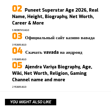
Puneet Superstar Age 2026, Real
Name, Height, Biography, Net Worth,
Career & More
5 MONTHS AGO
Официальный сайт казино вавада
3 YEARS AGO
Скачать vavada на андроид
3 YEARS AGO
Ajendra Variya Biography, Age,
Wiki, Net Worth, Religion, Gaming
Channel name and more
2 YEARS AGO
YOU MIGHT ALSO LIKE