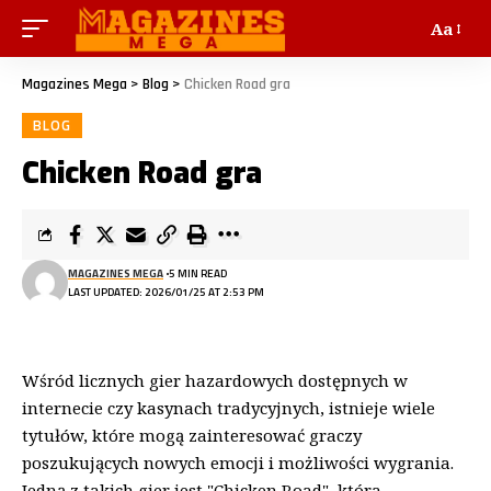
Aa
Magazines Mega
>
Blog
>
Chicken Road gra
BLOG
Chicken Road gra
MAGAZINES MEGA
5 MIN READ
LAST UPDATED: 2026/01/25 AT 2:53 PM
Wśród licznych gier hazardowych dostępnych w
internecie czy kasynach tradycyjnych, istnieje wiele
tytułów, które mogą zainteresować graczy
poszukujących nowych emocji i możliwości wygrania.
Jedną z takich gier jest "Chicken Road", która