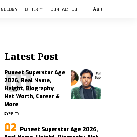
Aa
HNOLOGY
OTHER
CONTACT US
Latest Post
Puneet Superstar Age
2026, Real Name,
Height, Biography,
Net Worth, Career &
More
BY
PRITY
Puneet Superstar Age 2026,