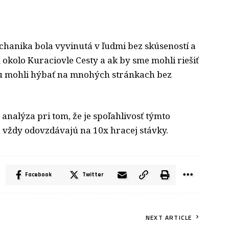
hanika bola vyvinutá v ľudmi bez skúseností a
okolo Kuraciovle Cesty a ak by sme mohli riešiť
estu mohli hýbať na mnohých stránkach bez
nalýza pri tom, že je spoľahlivosť týmto
 vždy odovzdávajú na 10x hracej stávky.
Facebook
Twitter
NEXT ARTICLE