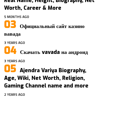
Real Name, Height, Biography, Net
Worth, Career & More
5 MONTHS AGO
Официальный сайт казино
вавада
3 YEARS AGO
Скачать vavada на андроид
3 YEARS AGO
Ajendra Variya Biography,
Age, Wiki, Net Worth, Religion,
Gaming Channel name and more
2 YEARS AGO