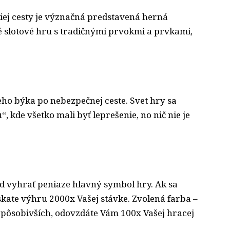
iej cesty je význačná predstavená herná
é slotové hru s tradičnými prvokmi a prvkami,
ho býka po nebezpečnej ceste. Svet hry sa
de všetko mali byť leprešenie, no nič nie je
d vyhrať peniaze
hlavný symbol hry. Ak sa
ískate výhru 2000x Vašej stávke. Zvolená farba –
h pôsobivších, odovzdáte Vám 100x Vašej hracej