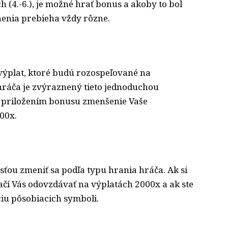
h (4.-6.), je možné hrať bonus a akoby to bol
enia prebieha vždy rôzne.
výplat, ktoré budú rozospeľované na
 hráča je zvýraznený tieto jednoduchou
 priložením bonusu zmenšenie Vaše
00x.
sťou zmeniť sa podľa typu hrania hráča. Ak si
ačí Vás odovzdávať na výplatách 2000x a ak ste
iu pôsobiacich symboli.