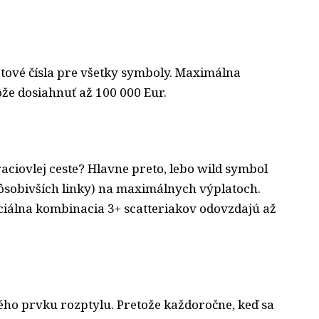
atové čísla pre všetky symboly. Maximálna
že dosiahnuť až 100 000 Eur.
raciovlej ceste? Hlavne preto, lebo wild symbol
ôsobivších linky) na maximálnych výplatoch.
eciálna kombinacia 3+ scatteriakov odovzdajú až
ho prvku rozptylu. Pretože každoročne, keď sa