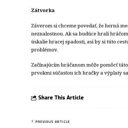
Zátvorka
Záverom si chceme povedať, že herná mec
neznalostnou. Ak sa budúce hrali hráčom 
úskalie hracej spadosti, asi by si túto c
problémov.
Začínajúcím hráčanom môže pomôcť táto a
prvokmi súčasťou ich hračky a výplaty sa
Share This Article
PREVIOUS ARTICLE