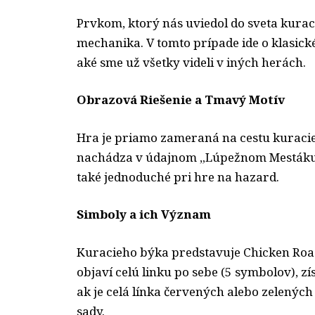
Prvkom, ktorý nás uviedol do sveta kurac
mechanika. V tomto prípade ide o klasick
aké sme už všetky videli v iných herách.
Obrazová Riešenie a Tmavý Motív
Hra je priamo zameraná na cestu kuracie
nachádza v údajnom „Lúpežnom Mestáku“, k
také jednoduché pri hre na hazard.
Simboly a ich Význam
Kuracieho býka predstavuje
Chicken Roa
objaví celú linku po sebe (5 symbolov), z
ak je celá línka červených alebo zelenýc
sady.