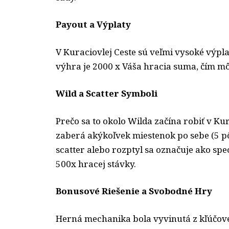
Payout a Výplaty
V Kuraciovlej Ceste sú veľmi vysoké výpl
výhra je 2000 x Váša hracia suma, čím mô
Wild a Scatter Symboli
Prečo sa to okolo Wilda začína robiť v Ku
zaberá akýkoľvek miestenok po sebe (5 p
scatter alebo rozptyl sa označuje ako sp
500x hracej stávky.
Bonusové Riešenie a Svobodné Hry
Herná mechanika bola vyvinutá z kľúčové