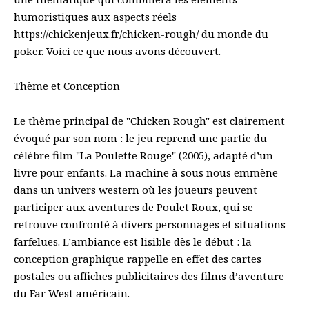
humoristiques aux aspects réels
https://chickenjeux.fr/chicken-rough/
du monde du
poker. Voici ce que nous avons découvert.
Thème et Conception
Le thème principal de "Chicken Rough" est clairement
évoqué par son nom : le jeu reprend une partie du
célèbre film "La Poulette Rouge" (2005), adapté d’un
livre pour enfants. La machine à sous nous emmène
dans un univers western où les joueurs peuvent
participer aux aventures de Poulet Roux, qui se
retrouve confronté à divers personnages et situations
farfelues. L’ambiance est lisible dès le début : la
conception graphique rappelle en effet des cartes
postales ou affiches publicitaires des films d’aventure
du Far West américain.