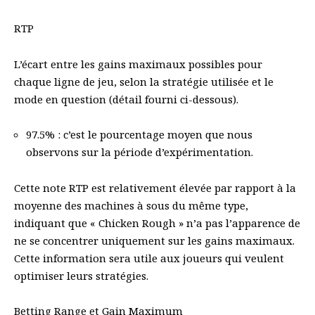
RTP
L’écart entre les gains maximaux possibles pour
chaque ligne de jeu, selon la stratégie utilisée et le
mode en question (détail fourni ci-dessous).
97.5% : c’est le pourcentage moyen que nous
observons sur la période d’expérimentation.
Cette note RTP est relativement élevée par rapport à la
moyenne des machines à sous du même type,
indiquant que « Chicken Rough » n’a pas l’apparence de
ne se concentrer uniquement sur les gains maximaux.
Cette information sera utile aux joueurs qui veulent
optimiser leurs stratégies.
Betting Range et Gain Maximum