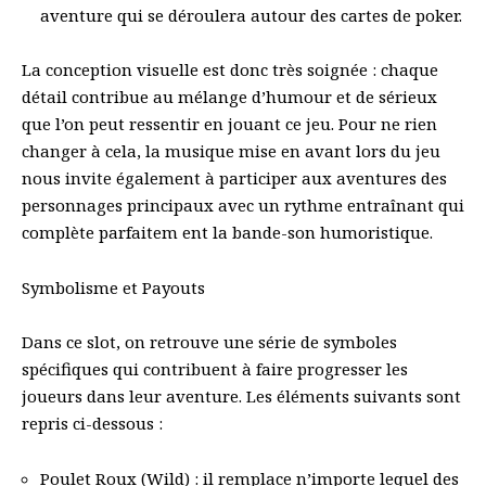
aventure qui se déroulera autour des cartes de poker.
La conception visuelle est donc très soignée : chaque
détail contribue au mélange d’humour et de sérieux
que l’on peut ressentir en jouant ce jeu. Pour ne rien
changer à cela, la musique mise en avant lors du jeu
nous invite également à participer aux aventures des
personnages principaux avec un rythme entraînant qui
complète parfaitem ent la bande-son humoristique.
Symbolisme et Payouts
Dans ce slot, on retrouve une série de symboles
spécifiques qui contribuent à faire progresser les
joueurs dans leur aventure. Les éléments suivants sont
repris ci-dessous :
Poulet Roux (Wild) : il remplace n’importe lequel des