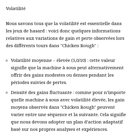
Volatilité
Nous savons tous que la volatilité est essentielle dans
les jeux de hasard : voici donc quelques informations
relatives aux variations de gain et perte observées lors
des différents tours dans "Chicken Rough" :
Volatilité moyenne – élevée (5,0/10) : cette valeur
signifie que la machine à sous peut alternativement
offrir des gains modestes ou denses pendant les
périodes suivies de pertes.
Densité des gains fluctuante : comme pour n’importe
quelle machine à sous avec volatilité élevée, les gain
moyens observés dans "Chicken Rough" peuvent
varier entre une séquence et la suivante. Cela signifie
que nous devons adopter un plan d’action adaptatif
basé sur nos propres analyses et expériences.