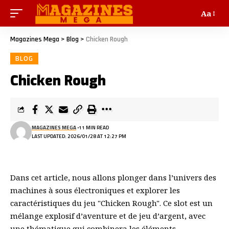
Aa
Magazines Mega
>
Blog
>
Chicken Rough
BLOG
Chicken Rough
MAGAZINES MEGA
11 MIN READ
LAST UPDATED: 2026/01/28 AT 12:27 PM
Dans cet article, nous allons plonger dans l’univers des
machines à sous électroniques et explorer les
caractéristiques du jeu "Chicken Rough". Ce slot est un
mélange explosif d’aventure et de jeu d’argent, avec
une thématique qui combinera les éléments