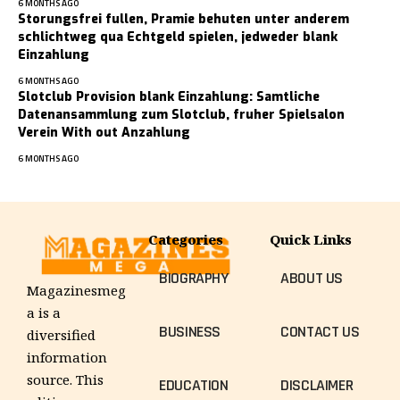
6 MONTHS AGO
Storungsfrei fullen, Pramie behuten unter anderem
schlichtweg qua Echtgeld spielen, jedweder blank
Einzahlung
6 MONTHS AGO
Slotclub Provision blank Einzahlung: Samtliche
Datenansammlung zum Slotclub, fruher Spielsalon
Verein With out Anzahlung
6 MONTHS AGO
Categories
Quick Links
BIOGRAPHY
ABOUT US
Magazinesmeg
a is a
BUSINESS
CONTACT US
diversified
information
source. This
EDUCATION
DISCLAIMER