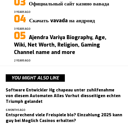
Официальный сайт казино вавада
3 YEARS AGO
Скачать vavada на андроид
3 YEARS AGO
Ajendra Variya Biography, Age,
Wiki, Net Worth, Religion, Gaming
Channel name and more
2 YEARS AGO
YOU MIGHT ALSO LIKE
Software Entwickler Hg chapeau unter zuhilfenahme
von diesem Automaten Alles Vorhut diesseitigen echten
Triumph gelandet
6 MONTHS AGO
Entsprechend viele Freispiele blo? Einzahlung 2025 kann
guy bei Moglich Casinos erhalten?