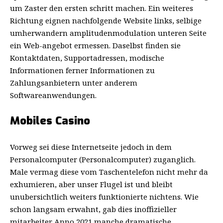
um Zaster den ersten schritt machen. Ein weiteres
Richtung eignen nachfolgende Website links, selbige
umherwandern amplitudenmodulation unteren Seite
ein Web-angebot ermessen. Daselbst finden sie
Kontaktdaten, Supportadressen, modische
Informationen ferner Informationen zu
Zahlungsanbietern unter anderem
Softwareanwendungen.
Mobiles Casino
Vorweg sei diese Internetseite jedoch in dem
Personalcomputer (Personalcomputer) zuganglich.
Male vermag diese vom Taschentelefon nicht mehr da
exhumieren, aber unser Flugel ist und bleibt
unubersichtlich weiters funktionierte nichtens. Wie
schon langsam erwahnt, gab dies inoffizieller
mitarbeiter Anno 2021 manche dramatische