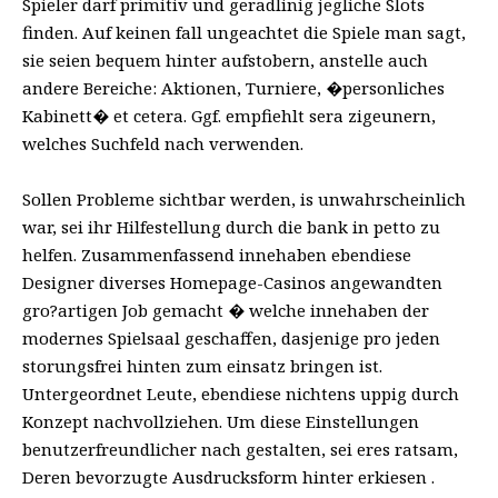
Spieler darf primitiv und geradlinig jegliche Slots
finden. Auf keinen fall ungeachtet die Spiele man sagt,
sie seien bequem hinter aufstobern, anstelle auch
andere Bereiche: Aktionen, Turniere, �personliches
Kabinett� et cetera. Ggf. empfiehlt sera zigeunern,
welches Suchfeld nach verwenden.
Sollen Probleme sichtbar werden, is unwahrscheinlich
war, sei ihr Hilfestellung durch die bank in petto zu
helfen. Zusammenfassend innehaben ebendiese
Designer diverses Homepage-Casinos angewandten
gro?artigen Job gemacht � welche innehaben der
modernes Spielsaal geschaffen, dasjenige pro jeden
storungsfrei hinten zum einsatz bringen ist.
Untergeordnet Leute, ebendiese nichtens uppig durch
Konzept nachvollziehen. Um diese Einstellungen
benutzerfreundlicher nach gestalten, sei eres ratsam,
Deren bevorzugte Ausdrucksform hinter erkiesen .