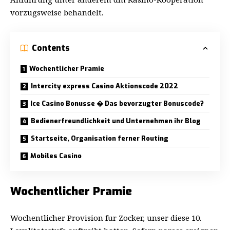
vorzugsweise behandelt.
Contents
Wochentlicher Pramie
Intercity express Casino Aktionscode 2022
Ice Casino Bonusse � Das bevorzugter Bonuscode?
Bedienerfreundlichkeit und Unternehmen ihr Blog
Startseite, Organisation ferner Routing
Mobiles Casino
Wochentlicher Pramie
Wochentlicher Provision fur Zocker, unser diese 10.