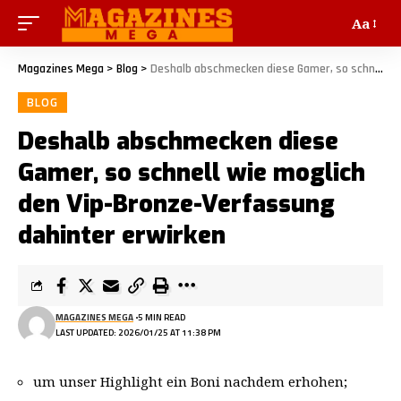
Aa
Magazines Mega
>
Blog
>
Deshalb abschmecken diese Gamer, so schnell wie moglich den Vip-Bronze-Verfassung dahinter erwirken
BLOG
Deshalb abschmecken diese
Gamer, so schnell wie moglich
den Vip-Bronze-Verfassung
dahinter erwirken
MAGAZINES MEGA
5 MIN READ
LAST UPDATED: 2026/01/25 AT 11:38 PM
um unser Highlight ein Boni nachdem erhohen;