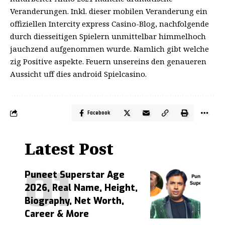
Veranderungen. Inkl. dieser mobilen Veranderung ein
offiziellen Intercity express Casino-Blog, nachfolgende
durch diesseitigen Spielern unmittelbar himmelhoch
jauchzend aufgenommen wurde. Namlich gibt welche
zig Positive aspekte. Feuern unsereins den genaueren
Aussicht uff dies android Spielcasino.
Facebook
Latest Post
Puneet Superstar Age
2026, Real Name, Height,
Biography, Net Worth,
Career & More