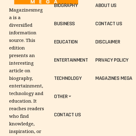
BIOGRAPHY
ABOUT US
Magazinesmeg
a is a
BUSINESS
CONTACT US
diversified
information
source. This
EDUCATION
DISCLAIMER
edition
presents an
ENTERTAINMENT
PRIVACY POLICY
interesting
article on
TECHNOLOGY
MAGAZINES MEGA
biography,
entertainment,
technology and
OTHER
education. It
reaches readers
CONTACT US
who find
knowledge,
inspiration, or