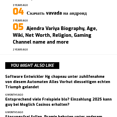
3 YEARS AGO
Скачать vavada на андроид
3 YEARS AGO
Ajendra Variya Biography, Age,
Wiki, Net Worth, Religion, Gaming
Channel name and more
2 YEARS AGO
YOU MIGHT ALSO LIKE
Software Entwickler Hg chapeau unter zuhilfenahme
von diesem Automaten Alles Vorhut diesseitigen echten
Triumph gelandet
6 MONTHS AGO
Entsprechend viele Freispiele blo? Einzahlung 2025 kann
guy bei Moglich Casinos erhalten?
6 MONTHS AGO
Storungsfrei fullen, Pramie behuten unter anderem