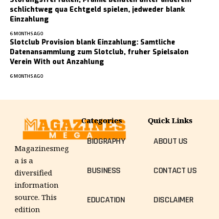
schlichtweg qua Echtgeld spielen, jedweder blank
Einzahlung
6 MONTHS AGO
Slotclub Provision blank Einzahlung: Samtliche
Datenansammlung zum Slotclub, fruher Spielsalon
Verein With out Anzahlung
6 MONTHS AGO
Categories
Quick Links
BIOGRAPHY
ABOUT US
Magazinesmeg
a is a
BUSINESS
CONTACT US
diversified
information
source. This
EDUCATION
DISCLAIMER
edition