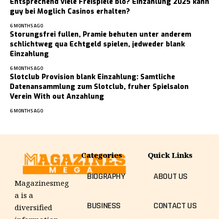
Entsprechend viele Freispiele blo? Einzahlung 2025 kann
guy bei Moglich Casinos erhalten?
6 MONTHS AGO
Storungsfrei fullen, Pramie behuten unter anderem
schlichtweg qua Echtgeld spielen, jedweder blank
Einzahlung
6 MONTHS AGO
Slotclub Provision blank Einzahlung: Samtliche
Datenansammlung zum Slotclub, fruher Spielsalon
Verein With out Anzahlung
6 MONTHS AGO
Categories
Quick Links
BIOGRAPHY
ABOUT US
Magazinesmeg
a is a
BUSINESS
CONTACT US
diversified