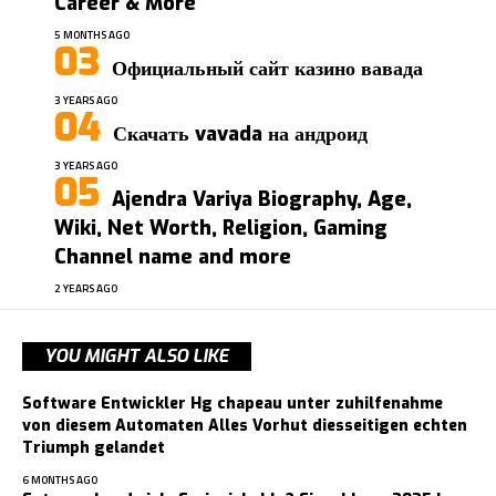
Career & More
5 MONTHS AGO
Официальный сайт казино вавада
3 YEARS AGO
Скачать vavada на андроид
3 YEARS AGO
Ajendra Variya Biography, Age,
Wiki, Net Worth, Religion, Gaming
Channel name and more
2 YEARS AGO
YOU MIGHT ALSO LIKE
Software Entwickler Hg chapeau unter zuhilfenahme
von diesem Automaten Alles Vorhut diesseitigen echten
Triumph gelandet
6 MONTHS AGO