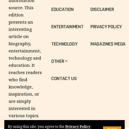
information
source. This
EDUCATION
DISCLAIMER
edition
presents an
ENTERTAINMENT
PRIVACY POLICY
interesting
article on
TECHNOLOGY
MAGAZINES MEGA
biography,
entertainment,
technology and
OTHER
education. It
reaches readers
CONTACT US
who find
knowledge,
inspiration, or
are simply
interested in
various topics.
By using this site, you agree to the
Privacy Policy