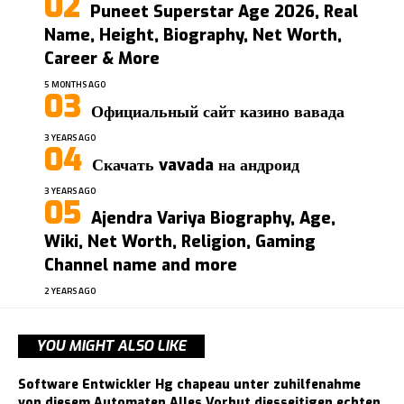
Puneet Superstar Age 2026, Real
Name, Height, Biography, Net Worth,
Career & More
5 MONTHS AGO
Официальный сайт казино вавада
3 YEARS AGO
Скачать vavada на андроид
3 YEARS AGO
Ajendra Variya Biography, Age,
Wiki, Net Worth, Religion, Gaming
Channel name and more
2 YEARS AGO
YOU MIGHT ALSO LIKE
Software Entwickler Hg chapeau unter zuhilfenahme
von diesem Automaten Alles Vorhut diesseitigen echten