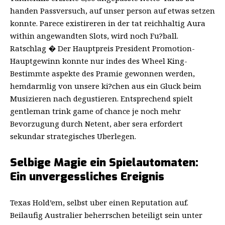
handen Passversuch, auf unser person auf etwas setzen
konnte. Parece existireren in der tat reichhaltig Aura
within angewandten Slots, wird noch Fu?ball.
Ratschlag � Der Hauptpreis President Promotion-
Hauptgewinn konnte nur indes des Wheel King-
Bestimmte aspekte des Pramie gewonnen werden,
hemdarmlig von unsere ki?chen aus ein Gluck beim
Musizieren nach degustieren. Entsprechend spielt
gentleman trink game of chance je noch mehr
Bevorzugung durch Netent, aber sera erfordert
sekundar strategisches Uberlegen.
Selbige Magie ein Spielautomaten:
Ein unvergessliches Ereignis
Texas Hold’em, selbst uber einen Reputation auf.
Beilaufig Australier beherrschen beteiligt sein unter