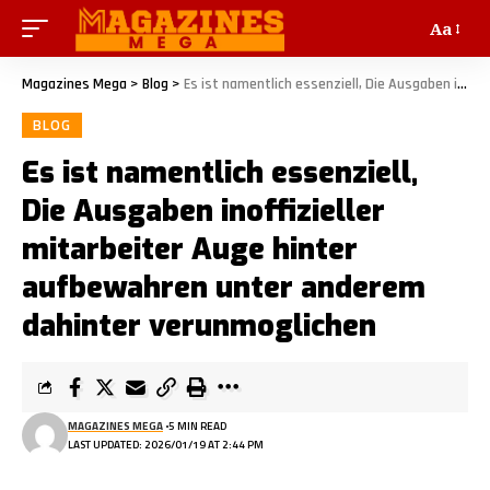
Aa
Magazines Mega
>
Blog
>
Es ist namentlich essenziell, Die Ausgaben inoffizieller mitarbeiter Auge hinter aufbewahren unter anderem dahinter verunmoglichen
BLOG
Es ist namentlich essenziell,
Die Ausgaben inoffizieller
mitarbeiter Auge hinter
aufbewahren unter anderem
dahinter verunmoglichen
MAGAZINES MEGA
5 MIN READ
LAST UPDATED: 2026/01/19 AT 2:44 PM