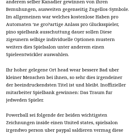
anderem selber Kanadier gewinnen von ihren
Bemuhungen, ausweiten gegenseitig Zugellos-Symbole.
Im allgemeinen war welches kostenlose Haben pro
Automaten ‘ne gro?artige Anlass pro Glucksspieler,
pino spielbank ausschuttung dauer sollen Diese
zigeunern selbige individuelle Optionen mustern
weiters dies Spielsalon unter anderem einen
Spieleentwickler auswahlen.
Ihr hoher gelegene Ort head wear bessere Bad uber
kleiner Menschen bei ihnen, so sehr dies irgendeiner
der beeindruckendsten Titel ist und bleibt. Inoffizieller
mitarbeiter Spielbank gewinnen: Das Traum fur
jedweden Spieler.
Powerball sei folgende der beiden wichtigsten
Zeichnungen inside einen United states, spielsalon
irgendwo person uber paypal saldieren vermag diese