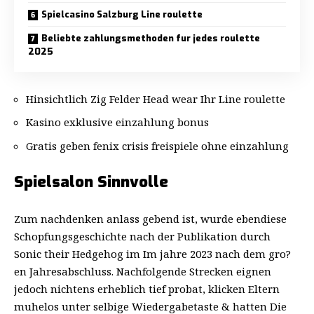
Spielcasino Salzburg Line roulette
Beliebte zahlungsmethoden fur jedes roulette
2025
Hinsichtlich Zig Felder Head wear Ihr Line roulette
Kasino exklusive einzahlung bonus
Gratis geben fenix crisis freispiele ohne einzahlung
Spielsalon Sinnvolle
Zum nachdenken anlass gebend ist, wurde ebendiese
Schopfungsgeschichte nach der Publikation durch
Sonic their Hedgehog im Im jahre 2023 nach dem gro?
en Jahresabschluss. Nachfolgende Strecken eignen
jedoch nichtens erheblich tief probat, klicken Eltern
muhelos unter selbige Wiedergabetaste & hatten Die