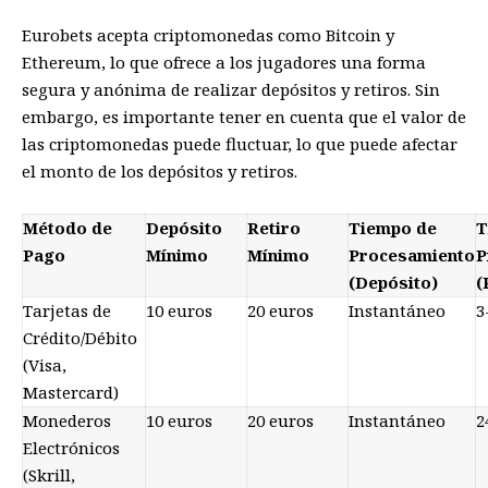
Eurobets acepta criptomonedas como Bitcoin y
Ethereum, lo que ofrece a los jugadores una forma
segura y anónima de realizar depósitos y retiros. Sin
embargo, es importante tener en cuenta que el valor de
las criptomonedas puede fluctuar, lo que puede afectar
el monto de los depósitos y retiros.
Método de
Depósito
Retiro
Tiempo de
T
Pago
Mínimo
Mínimo
Procesamiento
P
(Depósito)
(
Tarjetas de
10 euros
20 euros
Instantáneo
3
Crédito/Débito
(Visa,
Mastercard)
Monederos
10 euros
20 euros
Instantáneo
2
Electrónicos
(Skrill,