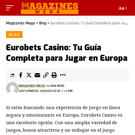
Aa
Magazines Mega
>
Blog
>
Eurobets Casino: Tu Guía Completa para Jugar en Europa
BLOG
Eurobets Casino: Tu Guía
Completa para Jugar en Europa
MAGAZINES MEGA
14 MIN READ
LAST UPDATED: 2026/02/02 AT 1:12 PM
Si estás buscando una experiencia de juego en línea
segura y emocionante en Europa, Eurobets Casino es
una excelente opción. Con una amplia variedad de
juegos, bonos atractivos y un enfoque en el juego