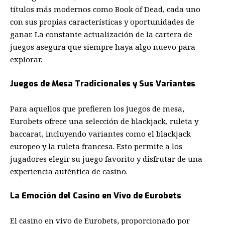
títulos más modernos como Book of Dead, cada uno
con sus propias características y oportunidades de
ganar. La constante actualización de la cartera de
juegos asegura que siempre haya algo nuevo para
explorar.
Juegos de Mesa Tradicionales y Sus Variantes
Para aquellos que prefieren los juegos de mesa,
Eurobets ofrece una selección de blackjack, ruleta y
baccarat, incluyendo variantes como el blackjack
europeo y la ruleta francesa. Esto permite a los
jugadores elegir su juego favorito y disfrutar de una
experiencia auténtica de casino.
La Emoción del Casino en Vivo de Eurobets
El casino en vivo de Eurobets, proporcionado por