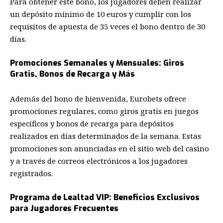
Para obtener este bono, los jugadores deben realizar
un depósito mínimo de 10 euros y cumplir con los
requisitos de apuesta de 35 veces el bono dentro de 30
días.
Promociones Semanales y Mensuales: Giros
Gratis, Bonos de Recarga y Más
Además del bono de bienvenida, Eurobets ofrece
promociones regulares, como giros gratis en juegos
específicos y bonos de recarga para depósitos
realizados en días determinados de la semana. Estas
promociones son anunciadas en el sitio web del casino
y a través de correos electrónicos a los jugadores
registrados.
Programa de Lealtad VIP: Beneficios Exclusivos
para Jugadores Frecuentes