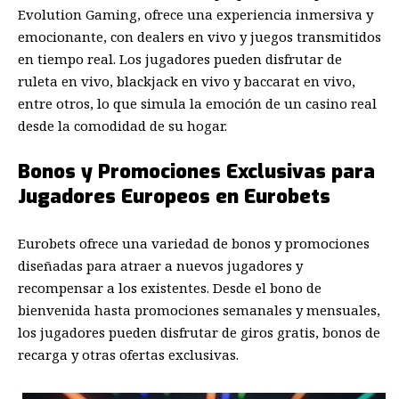
Evolution Gaming, ofrece una experiencia inmersiva y
emocionante, con dealers en vivo y juegos transmitidos
en tiempo real. Los jugadores pueden disfrutar de
ruleta en vivo, blackjack en vivo y baccarat en vivo,
entre otros, lo que simula la emoción de un casino real
desde la comodidad de su hogar.
Bonos y Promociones Exclusivas para
Jugadores Europeos en Eurobets
Eurobets ofrece una variedad de bonos y promociones
diseñadas para atraer a nuevos jugadores y
recompensar a los existentes. Desde el bono de
bienvenida hasta promociones semanales y mensuales,
los jugadores pueden disfrutar de giros gratis, bonos de
recarga y otras ofertas exclusivas.