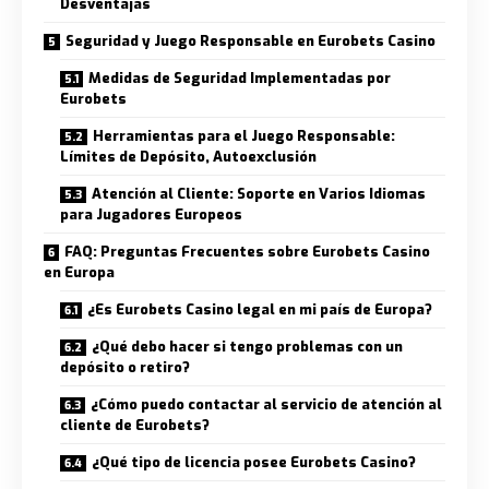
Desventajas
Seguridad y Juego Responsable en Eurobets Casino
Medidas de Seguridad Implementadas por
Eurobets
Herramientas para el Juego Responsable:
Límites de Depósito, Autoexclusión
Atención al Cliente: Soporte en Varios Idiomas
para Jugadores Europeos
FAQ: Preguntas Frecuentes sobre Eurobets Casino
en Europa
¿Es Eurobets Casino legal en mi país de Europa?
¿Qué debo hacer si tengo problemas con un
depósito o retiro?
¿Cómo puedo contactar al servicio de atención al
cliente de Eurobets?
¿Qué tipo de licencia posee Eurobets Casino?