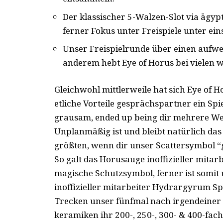
Der klassischer 5-Walzen-Slot via ägyp
ferner Fokus unter Freispiele unter ei
Unser Freispielrunde über einen aufw
anderem hebt Eye of Horus bei vielen we
Gleichwohl mittlerweile hat sich Eye of H
etliche Vorteile gesprächspartner ein Sp
grausam, ended up being dir mehrere Wege
Unplanmäßig ist und bleibt natürlich da
größten, wenn dir unser Scattersymbol “g
So galt das Horusauge inoffizieller mitar
magische Schutzsymbol, ferner ist somit 
inoffizieller mitarbeiter Hydrargyrum S
Trecken unser fünfmal nach irgendeiner b
keramiken ihr 200-, 250-, 300- & 400-fach