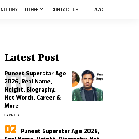
Aa
HNOLOGY
OTHER
CONTACT US
Latest Post
Puneet Superstar Age
2026, Real Name,
Height, Biography,
Net Worth, Career &
More
BY
PRITY
Puneet Superstar Age 2026,