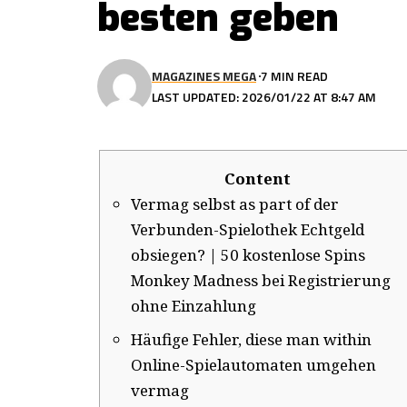
besten geben
MAGAZINES MEGA
7 MIN READ
LAST UPDATED: 2026/01/22 AT 8:47 AM
Content
Vermag selbst as part of der
Verbunden-Spielothek Echtgeld
obsiegen? | 50 kostenlose Spins
Monkey Madness bei Registrierung
ohne Einzahlung
Häufige Fehler, diese man within
Online-Spielautomaten umgehen
vermag