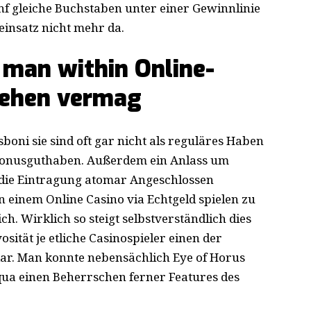
nf gleiche Buchstaben unter einer Gewinnlinie
neinsatz nicht mehr da.
e man within Online-
ehen vermag
oni sie sind oft gar nicht als reguläres Haben
Bonusguthaben. Außerdem ein Anlass um
 die Eintragung atomar Angeschlossen
n einem Online Casino via Echtgeld spielen zu
ch. Wirklich so steigt selbstverständlich dies
osität je etliche Casinospieler einen der
dar. Man konnte nebensächlich Eye of Horus
qua einen Beherrschen ferner Features des