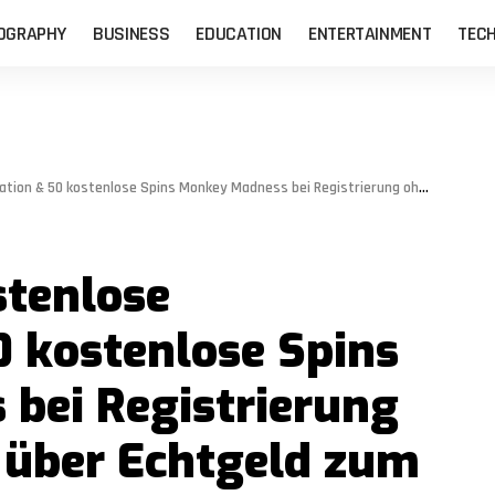
OGRAPHY
BUSINESS
EDUCATION
ENTERTAINMENT
TEC
tenlose Spins Monkey Madness bei Registrierung ohne Einzahlung über Echtgeld zum besten geben
stenlose
0 kostenlose Spins
bei Registrierung
 über Echtgeld zum