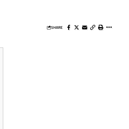
SHARE