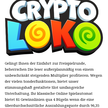
Gelingt Ihnen der Einfahrt zur Freispielrunde,
beherrschen Die leser außerplanmäßig von einem
unbeschränkt steigenden Multiplier profitieren. Wegen
der vielen Sonderfunktionen, bietet unser
stimmungshaft gestaltete Slot umfangreiche
Unterhaltung. Ihr klassische Online Spielautomat
bietet 81 Gewinnlinien qua 4 Bügeln wenn die eine
überdurchschnittliche Auszahlungsquote durch 96,35