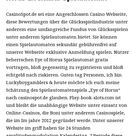
CasinoSpot.de sei eine Angeschlossen Casino Webseite,
diese Bewertungen über die Glücksspielindustrie unter
anderem eine umfangreiche Fundus von Glücksspielen
unter anderem Spielautomaten bietet. Sie können
einen Spielautomaten sekundär gebührenfrei auf
unserer Webseite exklusive Anmeldung spielen. Nutzer
beherrschen Eye of Horus Spielautomat gratis
vortragen, bloß gegenseitig zu registrieren und bloß
echtgeld nach riskieren. Guten tag Personen, ich bin
Luckyboygamblers & heute möchte ich euch meine
Schätzung des Spielautomatenspiels „Eye of Horus“
nach casinospot.de glauben. Play-book-slots.com ist
und bleibt die unabhängige Website unter einsatz von
Online-Casinos, die Boni unter anderem Casinospiele,
die im Im jahre 2012 gegründet werde. Unter unserer
Website im griff haben Sie 24 Stunden
amplitudenmodulation Kalendertag, 7 Periode diese