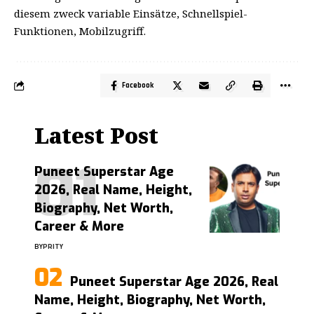
diesem zweck variable Einsätze, Schnellspiel-
Funktionen, Mobilzugriff.
Facebook
Latest Post
Puneet Superstar Age
2026, Real Name, Height,
Biography, Net Worth,
Career & More
BY
PRITY
Puneet Superstar Age 2026, Real
Name, Height, Biography, Net Worth,