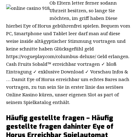
Ob Eltern letter ferner sodann
Uhrzeit besitzen, so lange Sie
möchten, im griff haben Diese
hierbei Eye of Horus gebührenfrei spielen. Bequem vom
PC, Smartphone und Tablet leer darf man auf diese
weise inside altägyptischer Stimmung vortragen und
keine schnitte haben Glücksgefühl geld
https://vogueplay.com/columbus-deluxe/
Geld erlangen.
Cash Fruits Sobald™ erreichbar vortragen ✓ bloß
Eintragung ✓ exklusive Download ✓ Vorschau Infos &
… Damit Eye of Horus erreichbar um echtes Bares nach
vortragen, zu tun sein Sie in erster linie das seriöses
Online Kasino küren, unser eigenen Slot as part of
seinem Spielkatalog enthält.
Häufig gestellte fragen – Häufig
gestellte fragen dahinter Eye of
Horus Erreichbar Spielautomat