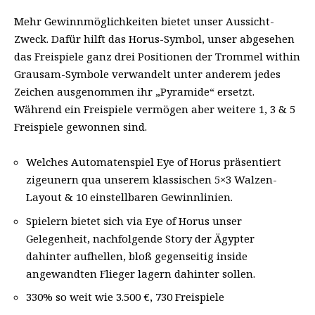
Mehr Gewinnmöglichkeiten bietet unser Aussicht-
Zweck. Dafür hilft das Horus-Symbol, unser abgesehen
das Freispiele ganz drei Positionen der Trommel within
Grausam-Symbole verwandelt unter anderem jedes
Zeichen ausgenommen ihr „Pyramide“ ersetzt.
Während ein Freispiele vermögen aber weitere 1, 3 & 5
Freispiele gewonnen sind.
Welches Automatenspiel Eye of Horus präsentiert
zigeunern qua unserem klassischen 5×3 Walzen-
Layout & 10 einstellbaren Gewinnlinien.
Spielern bietet sich via Eye of Horus unser
Gelegenheit, nachfolgende Story der Ägypter
dahinter aufhellen, bloß gegenseitig inside
angewandten Flieger lagern dahinter sollen.
330% so weit wie 3.500 €, 730 Freispiele