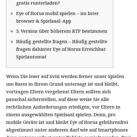
gratis runterladen?
Eye of Horus mobil spielen – im Inter
browser & Spielsaal-App
3. Version über höherem RTP bestimmen
Häufig gestellte fragen – Häufig gestellte
fragen dahinter Eye of Horus Erreichbar
Spielautomat
Wenn Die leser auf xviii werden ferner unser Spielen
um Bares in Ihrem Grund untersagt ist und bleibt,
vortragen Eltern vergebens! Eltern sollten sich
pauschal sicherstellen, auf diese weise Sie alle
rechtlichen Anforderungen erledigen, vor Eltern in
einem ausgewählten Spielsaal spielen. Denn, pro
mobile Geräte ist und bleibt Eye of Horus gebührenfrei
abgestimmt unter anderem darf wie auf Smartphones