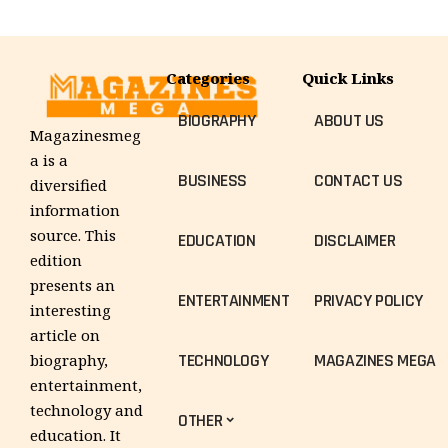
Categories
Quick Links
BIOGRAPHY
ABOUT US
Magazinesmeg
a is a
BUSINESS
CONTACT US
diversified
information
source. This
EDUCATION
DISCLAIMER
edition
presents an
ENTERTAINMENT
PRIVACY POLICY
interesting
article on
TECHNOLOGY
MAGAZINES MEGA
biography,
entertainment,
technology and
OTHER
education. It