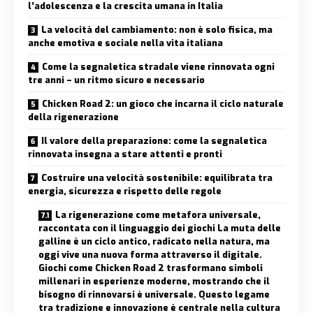
l’adolescenza e la crescita umana in Italia
La velocità del cambiamento: non è solo fisica, ma
anche emotiva e sociale nella vita italiana
Come la segnaletica stradale viene rinnovata ogni
tre anni – un ritmo sicuro e necessario
Chicken Road 2: un gioco che incarna il ciclo naturale
della rigenerazione
Il valore della preparazione: come la segnaletica
rinnovata insegna a stare attenti e pronti
Costruire una velocità sostenibile: equilibrata tra
energia, sicurezza e rispetto delle regole
La rigenerazione come metafora universale,
raccontata con il linguaggio dei giochi La muta delle
galline è un ciclo antico, radicato nella natura, ma
oggi vive una nuova forma attraverso il digitale.
Giochi come Chicken Road 2 trasformano simboli
millenari in esperienze moderne, mostrando che il
bisogno di rinnovarsi è universale. Questo legame
tra tradizione e innovazione è centrale nella cultura