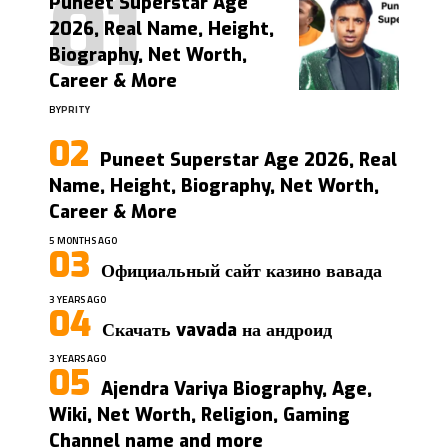
Puneet Superstar Age
2026, Real Name, Height,
Biography, Net Worth,
Career & More
BY
PRITY
Puneet Superstar Age 2026, Real
Name, Height, Biography, Net Worth,
Career & More
5 MONTHS AGO
Официальный сайт казино вавада
3 YEARS AGO
Скачать vavada на андроид
3 YEARS AGO
Ajendra Variya Biography, Age,
Wiki, Net Worth, Religion, Gaming
Channel name and more