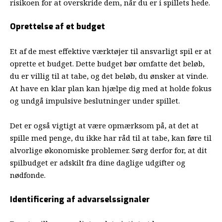
risikoen for at overskride dem, når du er i spillets hede.
Oprettelse af et budget
Et af de mest effektive værktøjer til ansvarligt spil er at
oprette et budget. Dette budget bør omfatte det beløb,
du er villig til at tabe, og det beløb, du ønsker at vinde.
At have en klar plan kan hjælpe dig med at holde fokus
og undgå impulsive beslutninger under spillet.
Det er også vigtigt at være opmærksom på, at det at
spille med penge, du ikke har råd til at tabe, kan føre til
alvorlige økonomiske problemer. Sørg derfor for, at dit
spilbudget er adskilt fra dine daglige udgifter og
nødfonde.
Identificering af advarselssignaler