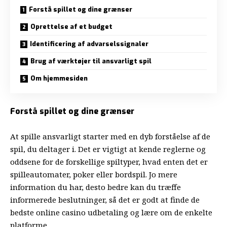
Forstå spillet og dine grænser
Oprettelse af et budget
Identificering af advarselssignaler
Brug af værktøjer til ansvarligt spil
Om hjemmesiden
Forstå spillet og dine grænser
At spille ansvarligt starter med en dyb forståelse af de
spil, du deltager i. Det er vigtigt at kende reglerne og
oddsene for de forskellige spiltyper, hvad enten det er
spilleautomater, poker eller bordspil. Jo mere
information du har, desto bedre kan du træffe
informerede beslutninger, så det er godt at finde de
bedste online casino udbetaling
og lære om de enkelte
platforme.