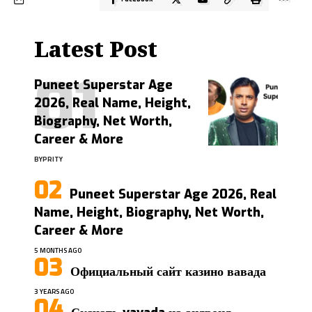
Latest Post
Puneet Superstar Age
2026, Real Name, Height,
Biography, Net Worth,
Career & More
BY
PRITY
Puneet Superstar Age 2026, Real
Name, Height, Biography, Net Worth,
Career & More
5 MONTHS AGO
Официальный сайт казино вавада
3 YEARS AGO