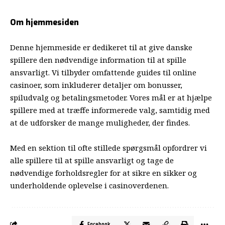
Om hjemmesiden
Denne hjemmeside er dedikeret til at give danske
spillere den nødvendige information til at spille
ansvarligt. Vi tilbyder omfattende guides til online
casinoer, som inkluderer detaljer om bonusser,
spiludvalg og betalingsmetoder. Vores mål er at hjælpe
spillere med at træffe informerede valg, samtidig med
at de udforsker de mange muligheder, der findes.
Med en sektion til ofte stillede spørgsmål opfordrer vi
alle spillere til at spille ansvarligt og tage de
nødvendige forholdsregler for at sikre en sikker og
underholdende oplevelse i casinoverdenen.
Facebook