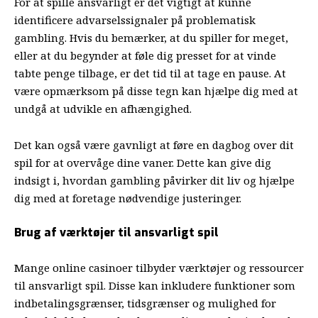
For at spille ansvarligt er det vigtigt at kunne
identificere advarselssignaler på problematisk
gambling. Hvis du bemærker, at du spiller for meget,
eller at du begynder at føle dig presset for at vinde
tabte penge tilbage, er det tid til at tage en pause. At
være opmærksom på disse tegn kan hjælpe dig med at
undgå at udvikle en afhængighed.
Det kan også være gavnligt at føre en dagbog over dit
spil for at overvåge dine vaner. Dette kan give dig
indsigt i, hvordan gambling påvirker dit liv og hjælpe
dig med at foretage nødvendige justeringer.
Brug af værktøjer til ansvarligt spil
Mange online casinoer tilbyder værktøjer og ressourcer
til ansvarligt spil. Disse kan inkludere funktioner som
indbetalingsgrænser, tidsgrænser og mulighed for