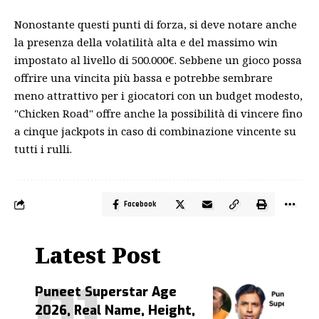
Nonostante questi punti di forza, si deve notare anche
la presenza della volatilità alta e del massimo win
impostato al livello di 500.000€. Sebbene un gioco possa
offrire una vincita più bassa e potrebbe sembrare
meno attrattivo per i giocatori con un budget modesto,
"Chicken Road" offre anche la possibilità di vincere fino
a cinque jackpots in caso di combinazione vincente su
tutti i rulli.
Facebook
Latest Post
Puneet Superstar Age
2026, Real Name, Height,