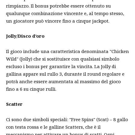
rimpiazzo. Il bonus potrebbe essere ottenuto su
qualunque combinazione vincente e, al tempo stesso,
un giocatore può vincere fino a cinque jackpot.
Jolly/Disco d’oro
Il gioco include una caratteristica denominata "Chicken
Wild" (Jolly) che si sostituisce con qualsiasi simbolo
escluso i bonus per garantire la vincita. La Jolly di
gallina appare sul rullo 3, durante il round regolare e
potrà anche essere aumentata al massimo del gioco
fino a 6 su cinque rulli.
Scatter
Ci sono due simboli speciali: "Free Spins" (Scat) – 8 gallo
con testa rossa e le galline Scatters, che è il
meccanismo per attivare un bonus di scatti. Ogni