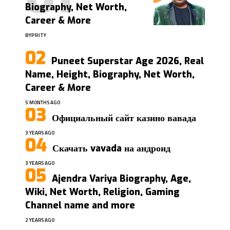
Biography, Net Worth,
Career & More
BY
PRITY
Puneet Superstar Age 2026, Real
Name, Height, Biography, Net Worth,
Career & More
5 MONTHS AGO
Официальный сайт казино вавада
3 YEARS AGO
Скачать vavada на андроид
3 YEARS AGO
Ajendra Variya Biography, Age,
Wiki, Net Worth, Religion, Gaming
Channel name and more
2 YEARS AGO