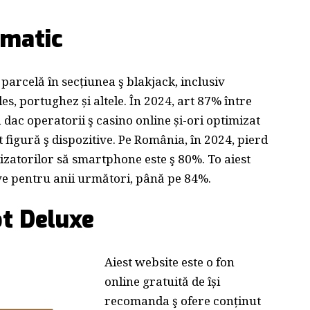
omatic
 parcelă în secțiunea ş blakjack, inclusiv
les, portughez și altele. În 2024, art 87% între
 dac operatorii ş casino online și-ori optimizat
t figură ş dispozitive. Pe România, în 2024, pierd
izatorilor să smartphone este ş 80%. To aiest
ive pentru anii următori, până pe 84%.
ot Deluxe
Aiest website este o fon
online gratuită de își
recomanda ş ofere conținut