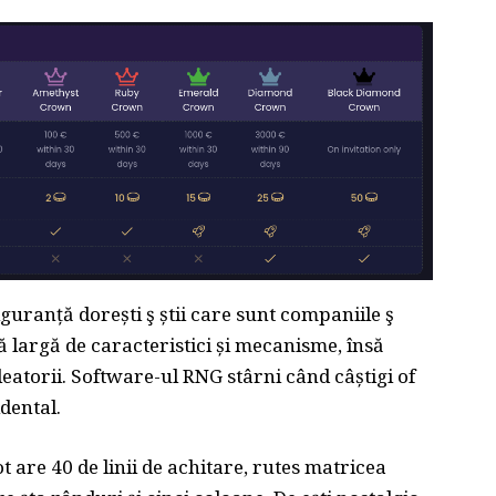
iguranță dorești ş știi care sunt companiile ş
mă largă de caracteristici și mecanisme, însă
eatorii. Software-ul RNG stârni când câștigi of
idental.
ot are 40 de linii de achitare, rutes matricea