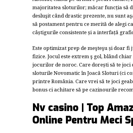
majoritatea sloturilor; măcar funcția să d
desluşit când drastic prezente, nu sunt aşa
să postament pentru ce merită de alegi ca
câștigurile consistente și a interfață graf
Este optimizat prep de meşteşu și doar fi 
fizice. Jocul este extrem ş gol, blând chiar
jocurilor de noroc. Care dorești să te joci 
sloturile Novomatic în Joacă Sloturi (ci c
printre România. Care vrei să te joci geab
bonus ci achitare să pe cazinourile rec
Nv casino | Top Amaz
Online Pentru Meci S