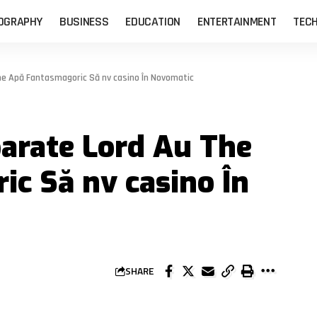
OGRAPHY
BUSINESS
EDUCATION
ENTERTAINMENT
TEC
he Apă Fantasmagoric Să nv casino În Novomatic
arate Lord Au The
c Să nv casino În
SHARE