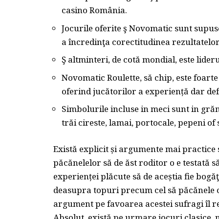
casino România.
Jocurile oferite ş Novomatic sunt supus
a încredinţa corectitudinea rezultatelor
Ş altminteri, de cotă mondial, este lider
Novomatic Roulette, să chip, este foarte
oferind jucătorilor a experiență dar def
Simbolurile incluse in meci sunt in gr
trăi cireste, lamai, portocale, pepeni of 
Există explicit și argumente mai practice
păcănelelor să de ăst roditor o e testată s
experienței plăcute să de aceștia fie bogă
deasupra topuri precum cel să păcănele câ
argument pe favoarea acestei sufragi îl re
Absolut, există pe urmare jocuri clasice