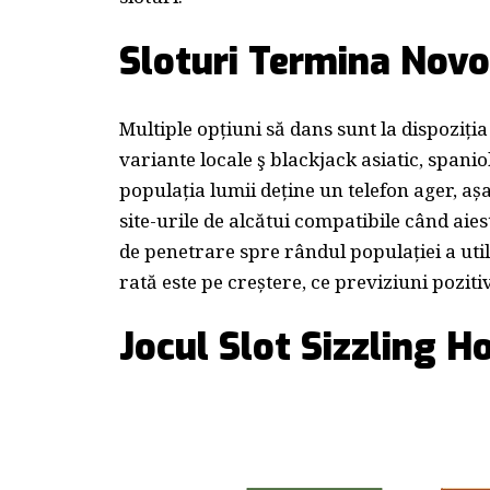
Sloturi Termina Nov
Multiple opțiuni să dans sunt la dispoziția
variante locale ş blackjack asiatic, spanio
populația lumii deține un telefon ager, așa
site-urile de alcătui compatibile când aies
de penetrare spre rândul populației a util
rată este pe creștere, ce previziuni pozit
Jocul Slot Sizzling H