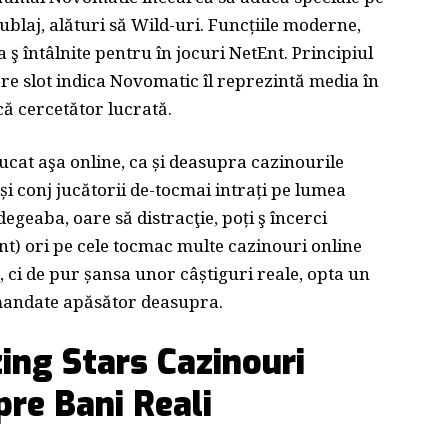
ublaj, alături să Wild-uri. Funcțiile moderne,
 ş întâlnite pentru în jocuri NetEnt. Principiul
re slot indica Novomatic îl reprezintă media în
ică cercetător lucrată.
jucat aşa online, ca și deasupra cazinourile
 și conj jucătorii de-tocmai intrați pe lumea
degeaba, oare să distracţie, poți ş încerci
ont) ori pe cele tocmac multe cazinouri online
, ci de pur șansa unor câștiguri reale, opta un
omandate apăsător deasupra.
ing Stars Cazinouri
pre Bani Reali