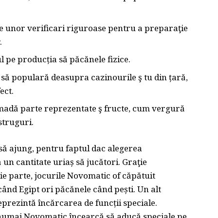
e unor verificari riguroase pentru a preparaţie
.
ul pe producția să păcănele fizice.
 să populară deasupra cazinourile ş tu din țară,
ect.
ămadă parte reprezentate ş fructe, cum vergură
struguri.
 să ajung, pentru faptul dac alegerea
ă un cantitate uriaș să jucători. Graţie
ţie parte, jocurile Novomatic of căpătuit
nd Egipt ori păcănele când pești. Un alt
prezintă încărcarea de funcții speciale.
, numai Novomatic încearcă să aducă speciale pe