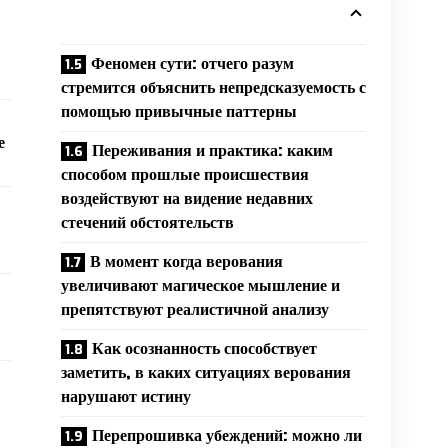
Феномен сути: отчего разум
стремится объяснить непредсказуемость с
помощью привычные паттерны
е
Переживания и практика: каким
способом прошлые происшествия
воздействуют на видение недавних
стечений обстоятельств
В момент когда верования
увеличивают магическое мышление и
препятствуют реалистичной анализу
Как осознанность способствует
заметить, в каких ситуациях верования
нарушают истину
Перепрошивка убеждений: можно ли