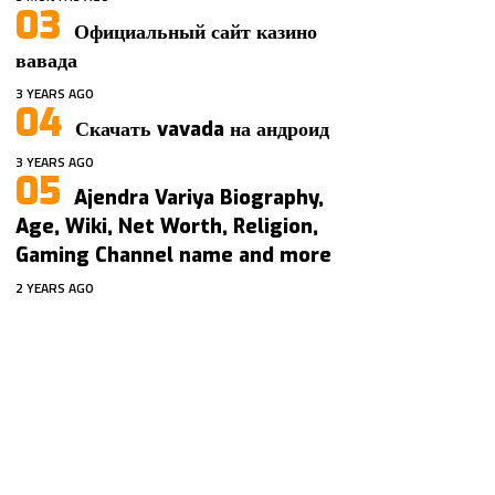
Официальный сайт казино
вавада
3 YEARS AGO
Скачать vavada на андроид
3 YEARS AGO
Ajendra Variya Biography,
Age, Wiki, Net Worth, Religion,
Gaming Channel name and more
2 YEARS AGO