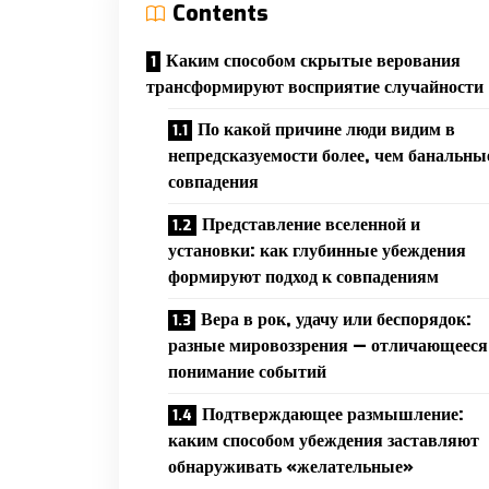
Contents
Каким способом скрытые верования
трансформируют восприятие случайности
По какой причине люди видим в
непредсказуемости более, чем банальны
совпадения
Представление вселенной и
установки: как глубинные убеждения
формируют подход к совпадениям
Вера в рок, удачу или беспорядок:
разные мировоззрения — отличающееся
понимание событий
Подтверждающее размышление:
каким способом убеждения заставляют
обнаруживать «желательные»