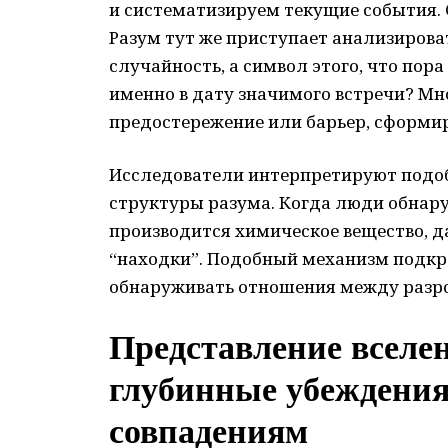
и систематизируем текущие события. 
Разум тут же приступает анализироват
случайность, а символ этого, что пор
именно в дату значимого встречи? Мн
предостережение или барьер, сформи
Исследователи интерпретируют подо
структуры разума. Когда люди обнар
производится химическое вещество, 
“находки”. Подобный механизм подк
обнаруживать отношения между разр
Представление вселен
глубинные убеждения
совпадениям