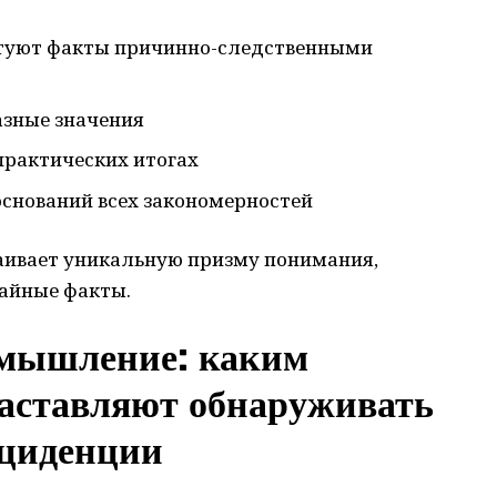
туют факты причинно-следственными
азные значения
практических итогах
снований всех закономерностей
аивает уникальную призму понимания,
чайные факты.
мышление: каким
заставляют обнаруживать
циденции