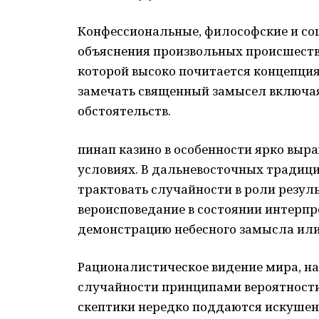
Конфессиональные, философские и со
объяснения произвольных происшестви
которой высоко почитается концепция
замечать священный замысел включая
обстоятельств.
пинап казино в особенности ярко выр
условиях. В дальневосточных традиц
трактовать случайности в роли резул
вероисповедание в состоянии интерпре
демонстрацию небесного замысла или 
Рационалистическое видение мира, на
случайности принципами вероятности
скептики нередко поддаются искушен