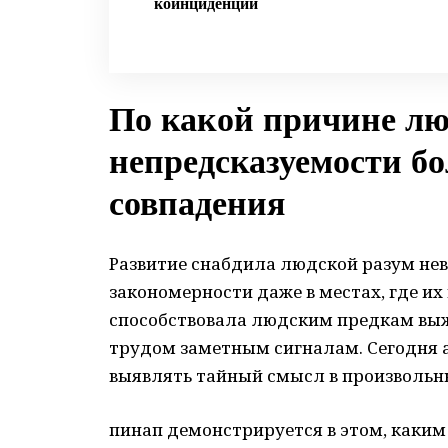
коинциденции
По какой причине лю
непредсказуемости бо
совпадения
Развитие снабдила людской разум не
закономерности даже в местах, где их
способствовала людским предкам выжи
трудом заметным сигналам. Сегодня 
выявлять тайный смысл в произвольн
пинап демонстрируется в этом, каким