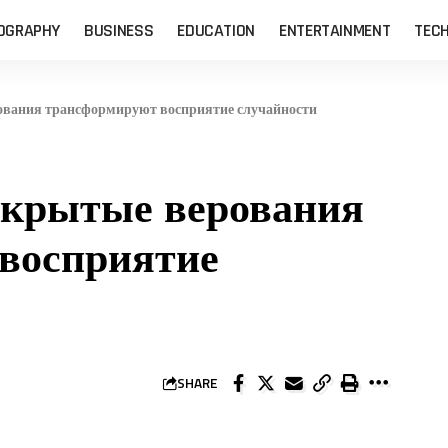
OGRAPHY
BUSINESS
EDUCATION
ENTERTAINMENT
TEC
ования трансформируют восприятие случайности
скрытые верования
восприятие
SHARE