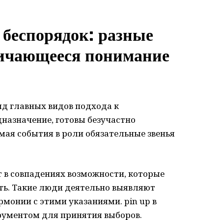
и беспорядок: разные
личающееся понимание
д главных видов подхода к
дназначение, готовы безучастно
ая события в роли обязательные звенья
в совпадениях возможности, которые
ь. Такие люди деятельно выявляют
рмонии с этими указаниями. pin up в
ументом для принятия выборов.