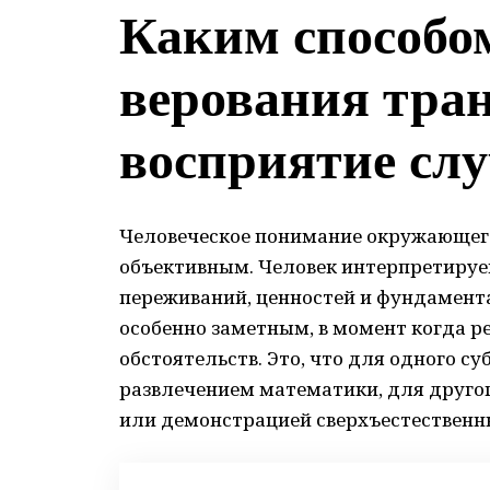
Каким способо
верования тра
восприятие сл
Человеческое понимание окружающего
объективным. Человек интерпретируем
переживаний, ценностей и фундамен
особенно заметным, в момент когда р
обстоятельств. Это, что для одного с
развлечением математики, для друго
или демонстрацией сверхъестественн