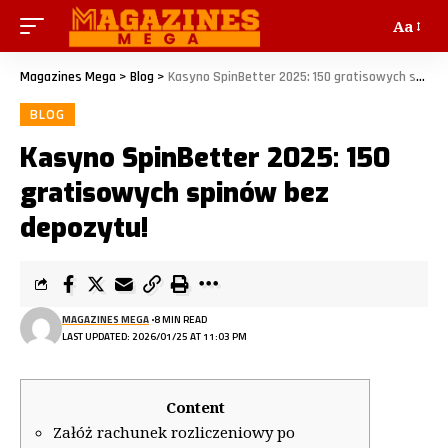
Aa
Magazines Mega
>
Blog
>
Kasyno SpinBetter 2025: 150 gratisowych spinów bez depozytu!
BLOG
Kasyno SpinBetter 2025: 150
gratisowych spinów bez
depozytu!
MAGAZINES MEGA
8 MIN READ
LAST UPDATED: 2026/01/25 AT 11:03 PM
Content
Załóż rachunek rozliczeniowy po