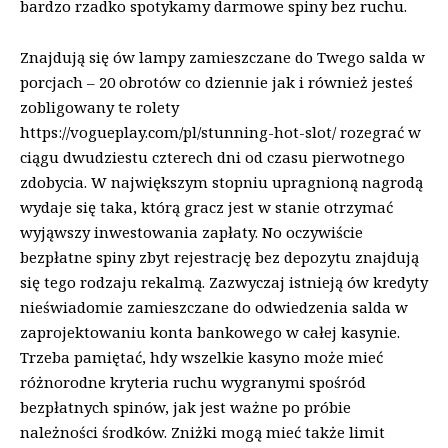
bardzo rzadko spotykamy darmowe spiny bez ruchu.
Znajdują się ów lampy zamieszczane do Twego salda w
porcjach – 20 obrotów co dziennie jak i również jesteś
zobligowany te rolety
https://vogueplay.com/pl/stunning-hot-slot/
rozegrać w
ciągu dwudziestu czterech dni od czasu pierwotnego
zdobycia. W największym stopniu upragnioną nagrodą
wydaje się taka, którą gracz jest w stanie otrzymać
wyjąwszy inwestowania zapłaty. No oczywiście
bezpłatne spiny zbyt rejestrację bez depozytu znajdują
się tego rodzaju rekalmą. Zazwyczaj istnieją ów kredyty
nieświadomie zamieszczane do odwiedzenia salda w
zaprojektowaniu konta bankowego w całej kasynie.
Trzeba pamiętać, hdy wszelkie kasyno może mieć
różnorodne kryteria ruchu wygranymi spośród
bezpłatnych spinów, jak jest ważne po próbie
należności środków. Zniżki mogą mieć także limit