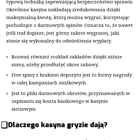
typową techniką zapewniającą bezpieczeństwo sprawie.
Określone kasyna nakładają zredukowania dzięki
maksymalną kwotę, którą można wygrać, korzystając
pochodzące z darmowych spinów. Oznacza to, że nawet
jeśli traf dopisze, jest górny zakres wygranej, jaki
stanie się wykonalny do odwiedzenia wypłaty.
Rozważ również rozkład zakładów dzięki niższe
sumy, ażeby przedłużyć okres zabawy.
Free spiny z brakiem depozytu jest to formy nagrody
w całej kampaniach zniżkowych.
Jest to pliki darmowych obrotów, przyznawanych w
zapisaniu się konta bankowego w kasynie
sieciowym.
⃣ Dlaczego kasyna gryzie dają?