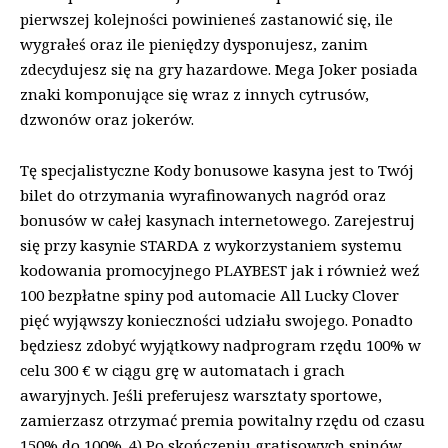
pierwszej kolejności powinieneś zastanowić się, ile
wygrałeś oraz ile pieniędzy dysponujesz, zanim
zdecydujesz się na gry hazardowe. Mega Joker posiada
znaki komponujące się wraz z innych cytrusów,
dzwonów oraz jokerów.
Tę specjalistyczne Kody bonusowe kasyna jest to Twój
bilet do otrzymania wyrafinowanych nagród oraz
bonusów w całej kasynach internetowego. Zarejestruj
się przy kasynie STARDA z wykorzystaniem systemu
kodowania promocyjnego PLAYBEST jak i również weź
100 bezpłatne spiny pod automacie All Lucky Clover
pięć wyjąwszy konieczności udziału swojego. Ponadto
będziesz zdobyć wyjątkowy nadprogram rzędu 100% w
celu 300 € w ciągu grę w automatach i grach
awaryjnych. Jeśli preferujesz warsztaty sportowe,
zamierzasz otrzymać premia powitalny rzędu od czasu
150% do 100%. 4) Po skończeniu gratisowych spinów