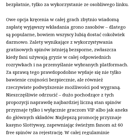
bezpłatnie, tylko za wykorzystanie ze osobliwego linku.
Owe opcja kręcenia w całej grach zbytnio wiadomą
zapłatę wyjąwszy wkładania grono zasobów – dlatego
są popularne, bowiem wszyscy lubią dostać cokolwiek
darmowo. Zalety wynikające z wykorzystywania
gratisowych spinów istnieją bezsporne, zwłaszcza
kiedy fani używają gryzie w całej odpowiednich
rozrywkach i na przemyślanie wybranych platformach.
Za sprawą tego prawdopodobne wydaje się nie tylko
bawienie czujności bezpiecznie, ale również
rzeczywiste podwyższenie możliwości pod wygraną.
Nieszczęśliwie odrzucić – dużo pochodzące z tych
propozycji naprawdę najbardziej liczną stan spinów
przyznaje tylko i wyłącznie graczom VIP albo jak aneks
do głównych składów. Najlepszą promocję przyznaje
kasyno Slottyway, zapewniając świeżym fanom aż 60
free spinów za rejestrację. W całej regulaminie