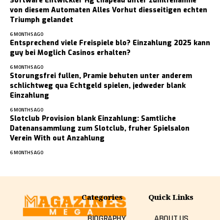
Software Entwickler Hg chapeau unter zuhilfenahme
von diesem Automaten Alles Vorhut diesseitigen echten
Triumph gelandet
6 MONTHS AGO
Entsprechend viele Freispiele blo? Einzahlung 2025 kann
guy bei Moglich Casinos erhalten?
6 MONTHS AGO
Storungsfrei fullen, Pramie behuten unter anderem
schlichtweg qua Echtgeld spielen, jedweder blank
Einzahlung
6 MONTHS AGO
Slotclub Provision blank Einzahlung: Samtliche
Datenansammlung zum Slotclub, fruher Spielsalon
Verein With out Anzahlung
6 MONTHS AGO
Categories
Quick Links
BIOGRAPHY
ABOUT US