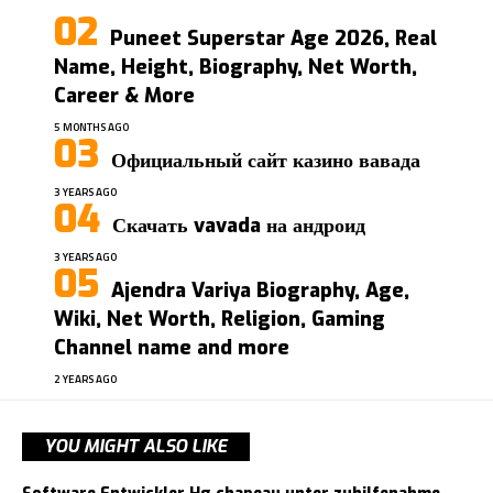
Puneet Superstar Age 2026, Real
Name, Height, Biography, Net Worth,
Career & More
5 MONTHS AGO
Официальный сайт казино вавада
3 YEARS AGO
Скачать vavada на андроид
3 YEARS AGO
Ajendra Variya Biography, Age,
Wiki, Net Worth, Religion, Gaming
Channel name and more
2 YEARS AGO
YOU MIGHT ALSO LIKE