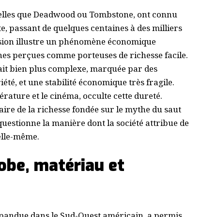
r, telles que Deadwood ou Tombstone, ont connu
 passant de quelques centaines à des milliers
osion illustre un phénomène économique
nes perçues comme porteuses de richesse facile.
était bien plus complexe, marquée par des
été, et une stabilité économique très fragile.
térature et le cinéma, occulte cette dureté.
aire de la richesse fondée sur le mythe du saut
questionne la manière dont la société attribue de
 elle-même.
dobe, matériau et
épandue dans le Sud-Ouest américain, a permis