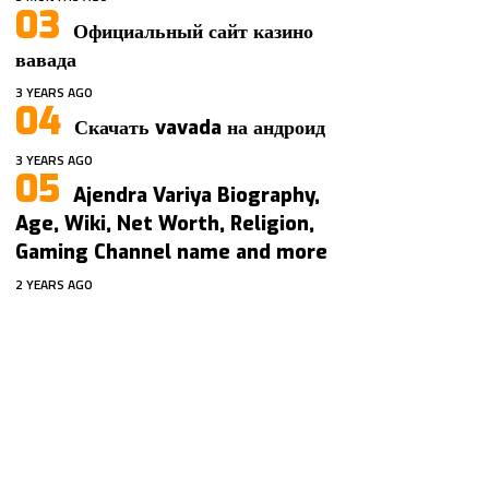
Официальный сайт казино
вавада
3 YEARS AGO
Скачать vavada на андроид
3 YEARS AGO
Ajendra Variya Biography,
Age, Wiki, Net Worth, Religion,
Gaming Channel name and more
2 YEARS AGO