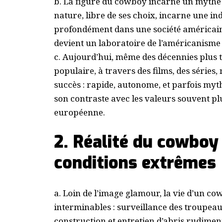
b. La figure du cowboy incarne un mythe d
nature, libre de ses choix, incarne une i
profondément dans une société américaine
devient un laboratoire de l’américanism
c. Aujourd’hui, même des décennies plus 
populaire, à travers des films, des séries
succès : rapide, autonome, et parfois myth
son contraste avec les valeurs souvent plus
européenne.
2. Réalité du cowboy 
conditions extrêmes
a. Loin de l’image glamour, la vie d’un c
interminables : surveillance des troupeau
construction et entretien d’abris rudiment