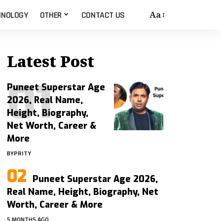
Aa
HNOLOGY
OTHER
CONTACT US
Latest Post
Puneet Superstar Age
2026, Real Name,
Height, Biography,
Net Worth, Career &
More
BY
PRITY
Puneet Superstar Age 2026,
Real Name, Height, Biography, Net
Worth, Career & More
5 MONTHS AGO