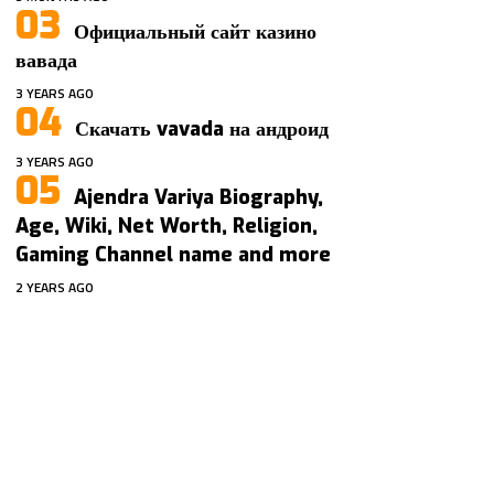
Официальный сайт казино
вавада
3 YEARS AGO
Скачать vavada на андроид
3 YEARS AGO
Ajendra Variya Biography,
Age, Wiki, Net Worth, Religion,
Gaming Channel name and more
2 YEARS AGO