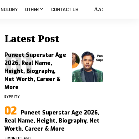
Aa
HNOLOGY
OTHER
CONTACT US
Latest Post
Puneet Superstar Age
2026, Real Name,
Height, Biography,
Net Worth, Career &
More
BY
PRITY
Puneet Superstar Age 2026,
Real Name, Height, Biography, Net
Worth, Career & More
5 MONTHS AGO