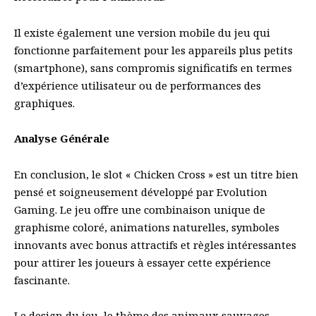
Il existe également une version mobile du jeu qui
fonctionne parfaitement pour les appareils plus petits
(smartphone), sans compromis significatifs en termes
d’expérience utilisateur ou de performances des
graphiques.
Analyse Générale
En conclusion, le slot « Chicken Cross » est un titre bien
pensé et soigneusement développé par Evolution
Gaming. Le jeu offre une combinaison unique de
graphisme coloré, animations naturelles, symboles
innovants avec bonus attractifs et règles intéressantes
pour attirer les joueurs à essayer cette expérience
fascinante.
Le design du jeu, le thème des animaux sauvages