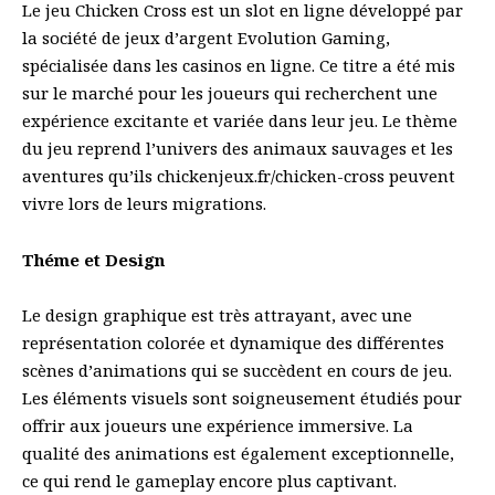
Le jeu Chicken Cross est un slot en ligne développé par
la société de jeux d’argent Evolution Gaming,
spécialisée dans les casinos en ligne. Ce titre a été mis
sur le marché pour les joueurs qui recherchent une
expérience excitante et variée dans leur jeu. Le thème
du jeu reprend l’univers des animaux sauvages et les
aventures qu’ils
chickenjeux.fr/chicken-cross
peuvent
vivre lors de leurs migrations.
Théme et Design
Le design graphique est très attrayant, avec une
représentation colorée et dynamique des différentes
scènes d’animations qui se succèdent en cours de jeu.
Les éléments visuels sont soigneusement étudiés pour
offrir aux joueurs une expérience immersive. La
qualité des animations est également exceptionnelle,
ce qui rend le gameplay encore plus captivant.