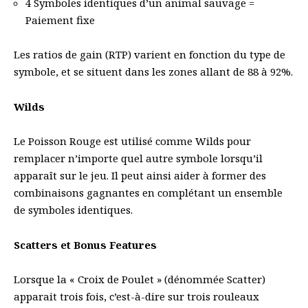
4 Symboles identiques d’un animal sauvage =
Paiement fixe
Les ratios de gain (RTP) varient en fonction du type de
symbole, et se situent dans les zones allant de 88 à 92%.
Wilds
Le Poisson Rouge est utilisé comme Wilds pour
remplacer n’importe quel autre symbole lorsqu’il
apparaît sur le jeu. Il peut ainsi aider à former des
combinaisons gagnantes en complétant un ensemble
de symboles identiques.
Scatters et Bonus Features
Lorsque la « Croix de Poulet » (dénommée Scatter)
apparait trois fois, c’est-à-dire sur trois rouleaux