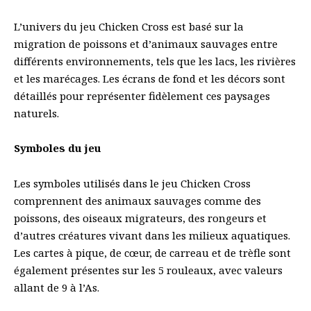
L’univers du jeu Chicken Cross est basé sur la
migration de poissons et d’animaux sauvages entre
différents environnements, tels que les lacs, les rivières
et les marécages. Les écrans de fond et les décors sont
détaillés pour représenter fidèlement ces paysages
naturels.
Symboles du jeu
Les symboles utilisés dans le jeu Chicken Cross
comprennent des animaux sauvages comme des
poissons, des oiseaux migrateurs, des rongeurs et
d’autres créatures vivant dans les milieux aquatiques.
Les cartes à pique, de cœur, de carreau et de trèfle sont
également présentes sur les 5 rouleaux, avec valeurs
allant de 9 à l’As.