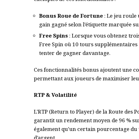
Bonus Roue de Fortune
: Le jeu roule
gain gagné selon l’étiquette marquée sur
Free Spins
: Lorsque vous obtenez troi
Free Spin où 10 tours supplémentaires 
tenter de gagner davantage.
Ces fonctionnalités bonus ajoutent une co
permettant aux joueurs de maximiser leur
RTP & Volatilité
L’RTP (Return to Player) de la Route des Pou
garantit un rendement moyen de 96 % sur t
également qu’un certain pourcentage du t
d’argent.