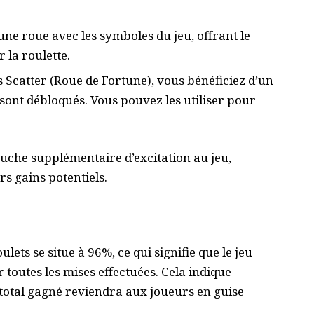
 une roue avec les symboles du jeu, offrant le
 la roulette.
s Scatter (Roue de Fortune), vous bénéficiez d’un
sont débloqués. Vous pouvez les utiliser pour
uche supplémentaire d’excitation au jeu,
s gains potentiels.
lets se situe à 96%, ce qui signifie que le jeu
outes les mises effectuées. Cela indique
otal gagné reviendra aux joueurs en guise