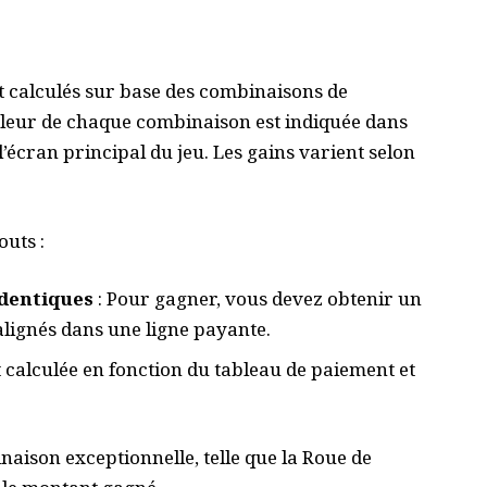
t calculés sur base des combinaisons de
aleur de chaque combinaison est indiquée dans
l’écran principal du jeu. Les gains varient selon
outs :
identiques
: Pour gagner, vous devez obtenir un
alignés dans une ligne payante.
t calculée en fonction du tableau de paiement et
aison exceptionnelle, telle que la Roue de