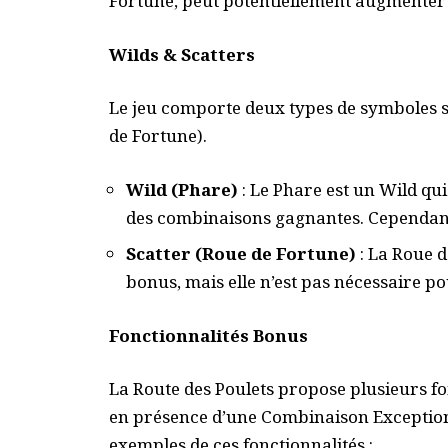
Fortune, peut potentiellement augmenter
Wilds & Scatters
Le jeu comporte deux types de symboles sp
de Fortune).
Wild (Phare)
: Le Phare est un Wild q
des combinaisons gagnantes. Cependant,
Scatter (Roue de Fortune)
: La Roue d
bonus, mais elle n’est pas nécessaire 
Fonctionnalités Bonus
La Route des Poulets propose plusieurs fo
en présence d’une Combinaison Exceptionn
exemples de ces fonctionnalités :