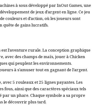
 machines à sous développé par InOut Games, une
développement de jeux d’argent en ligne. Ce jeu
 couleurs et d’action, où les joueurs sont
 quête de gains lucratifs.
s est l’aventure rurale. La conception graphique
re, avec des champs de maïs,
jouer à Chicken
ues qui peuplent les environnements.
 joueurs à s’amuser tout en gagnant de l’argent.
ve, avec 5 rouleaux et 25 lignes payantes. Les
es fous, ainsi que des caractères spéciaux tels
isé par un phare. Chaque symbole a sa propre
 le découvrir plus tard.