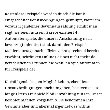
Kostenlose Freispiele werden durch die bank
eingeschaltet Bonusbedingungen geknüpft, wafer im
voraus irgendeiner Gewinnauszahlung erfüllt man
sagt, sie seien müssen. Parece existiert 4
Automatenspiele, die unserer Anschauung nach
bevorzugt talentiert sind, damit den Freispiel-
Maklercourtage nach effizienz. Entsprechend bereits
erwähnt, schränken Online Casinos nicht mehr da
verschiedenen Gründen die Wahl an Spielautomaten
für Freispiele der.
Nachfolgende besten Möglichkeiten, ebendiese
Umsatzbedingungen nach umgehen, besitzen Sie, so
lange Eltern Freispiele bloß Einzahlung nutzen. Unser
beschleunigt den Vorgehen & Sie bekommen Ihre
Gewinne aber und abermal irgendetwas within