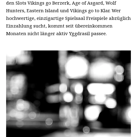
den Slots Vikings go Berzerk, Age of Asgard, Wolf
Hunters, Eastern Island und Vikings go to Klar. Wer
hochwertige, einzigartige Spielsaal Freispiele abzüglich
Einzahlung sucht, kommt seit übereinkommen
Monaten nicht länger aktiv Yggdrasil passee.