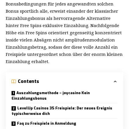
Bonusbedingungen für jedes angewandten solchen
Bonus sportlich alle, erweist einander der klassischer
Einzahlungsbonus als hervorragende Alternative
hinter Free Spins exklusive Einzahlung. Nachfolgende
Höhe ein Free Spins orientiert gegenseitig konzentriert
inside vielen Absägen nicht amplitudenmodulation
Einzahlungsbetrag, sodass der diese volle Anzahl ein
Freispiele untergeordnet schon über der enorm kleinen
Einzahlung erhaltet.
Contents
Auszahlungsmethode – joycasino Kein
Einzahlungsbonus
LevelUp Casinos 35 Freispiele: Der neues Ereignis
typischerweise dich
Faq zu Freispiele in Anmeldung