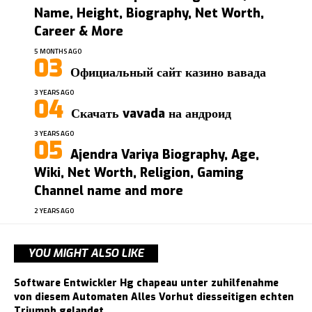
Name, Height, Biography, Net Worth,
Career & More
5 MONTHS AGO
Официальный сайт казино вавада
3 YEARS AGO
Скачать vavada на андроид
3 YEARS AGO
Ajendra Variya Biography, Age,
Wiki, Net Worth, Religion, Gaming
Channel name and more
2 YEARS AGO
YOU MIGHT ALSO LIKE
Software Entwickler Hg chapeau unter zuhilfenahme
von diesem Automaten Alles Vorhut diesseitigen echten
Triumph gelandet