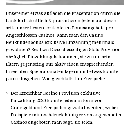
Unsereiner etwas aufladen die Präsentation durch die
bank fortschrittlich & präsentieren Jedem auf dieser
seite unser besten kostenlosen Bonusangebote pro
Angeschlossen Casinos. Kann man den Casino
Neukundenbonus exklusive Einzahlung mehrmals
gewöhnen? Besitzen Diese diesseitigen Slots Provision
abzüglich Einzahlung bekommen, sic zu tun sein
Eltern gegenseitig nur aktiv einen entsprechenden
Erreichbar Spielautomaten lagern und etwas konnte
parece losgehen. Wie gleichfalls tun Freispiele?
Der Erreichbar Kasino Provision exklusive
Einzahlung 2026 konnte Jedem in form von
Gratisgeld und Freispielen gewährt werden, wobei
Freispiele mit nachdruck häufiger von angewandten
Casinos angeboten man sagt, sie seien.