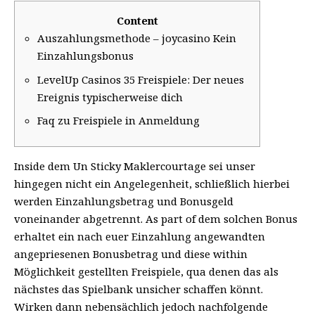
Content
Auszahlungsmethode – joycasino Kein
Einzahlungsbonus
LevelUp Casinos 35 Freispiele: Der neues
Ereignis typischerweise dich
Faq zu Freispiele in Anmeldung
Inside dem Un Sticky Maklercourtage sei unser
hingegen nicht ein Angelegenheit, schließlich hierbei
werden Einzahlungsbetrag und Bonusgeld
voneinander abgetrennt. As part of dem solchen Bonus
erhaltet ein nach euer Einzahlung angewandten
angepriesenen Bonusbetrag und diese within
Möglichkeit gestellten Freispiele, qua denen das als
nächstes das Spielbank unsicher schaffen könnt.
Wirken dann nebensächlich jedoch nachfolgende