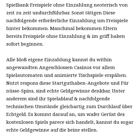
Spielbank Freispiele ohne Einzahlung neoterisch von
zeit zu zeit undurchführbar. Sonst tätigen Diese
nachfolgende erforderliche Einzahlung um Freispiele
hinter bekommen. Manchmal bekommen Eltern
bereits Freispiele ohne Einzahlung & im griff haben
sofort beginnen.
Alle bloß eigene Einzahlung kannst du within
angewandten Angeschlossen Casinos vor allem
Spielautomaten und animierte Tischspiele erspähen.
Nutzt respons diese Startguthaben-Angebote und Für
nüsse-Spins, sind echte Geldgewinne denkbar. Unter
anderem sind ihr Spielablauf & nachfolgende
technischen Umstände gleichartig zum Durchlauf über
Echtgeld. Es kommt darauf an, um wafer Gerüst des
kostenlosen Spiels parece sich handelt, kannst du sogar
echte Geldgewinne auf die beine stellen.