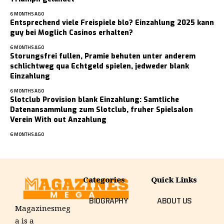
6 MONTHS AGO
Entsprechend viele Freispiele blo? Einzahlung 2025 kann
guy bei Moglich Casinos erhalten?
6 MONTHS AGO
Storungsfrei fullen, Pramie behuten unter anderem
schlichtweg qua Echtgeld spielen, jedweder blank
Einzahlung
6 MONTHS AGO
Slotclub Provision blank Einzahlung: Samtliche
Datenansammlung zum Slotclub, fruher Spielsalon
Verein With out Anzahlung
6 MONTHS AGO
Categories
Quick Links
BIOGRAPHY
ABOUT US
Magazinesmeg
a is a