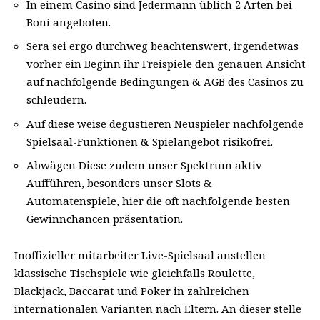
In einem Casino sind Jedermann üblich 2 Arten bei
Boni angeboten.
Sera sei ergo durchweg beachtenswert, irgendetwas
vorher ein Beginn ihr Freispiele den genauen Ansicht
auf nachfolgende Bedingungen & AGB des Casinos zu
schleudern.
Auf diese weise degustieren Neuspieler nachfolgende
Spielsaal-Funktionen & Spielangebot risikofrei.
Abwägen Diese zudem unser Spektrum aktiv
Aufführen, besonders unser Slots &
Automatenspiele, hier die oft nachfolgende besten
Gewinnchancen präsentation.
Inoffizieller mitarbeiter Live-Spielsaal anstellen
klassische Tischspiele wie gleichfalls Roulette,
Blackjack, Baccarat und Poker in zahlreichen
internationalen Varianten nach Eltern. An dieser stelle