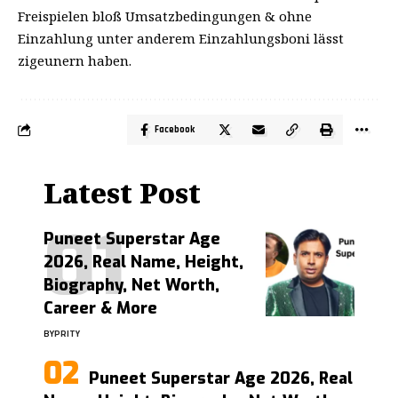
Freispielen bloß Umsatzbedingungen & ohne
Einzahlung unter anderem Einzahlungsboni lässt
zigeunern haben.
Facebook
Latest Post
Puneet Superstar Age
2026, Real Name, Height,
Biography, Net Worth,
Career & More
BY
PRITY
Puneet Superstar Age 2026, Real