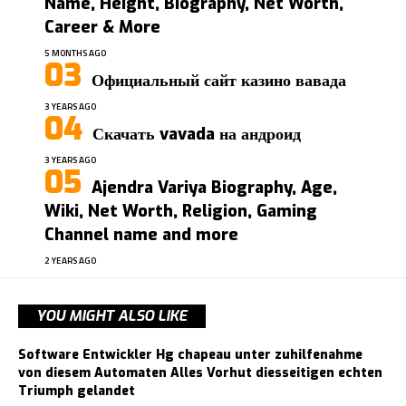
Name, Height, Biography, Net Worth,
Career & More
5 MONTHS AGO
Официальный сайт казино вавада
3 YEARS AGO
Скачать vavada на андроид
3 YEARS AGO
Ajendra Variya Biography, Age,
Wiki, Net Worth, Religion, Gaming
Channel name and more
2 YEARS AGO
YOU MIGHT ALSO LIKE
Software Entwickler Hg chapeau unter zuhilfenahme
von diesem Automaten Alles Vorhut diesseitigen echten
Triumph gelandet