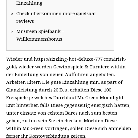
Einzahlung
Check überkommen more spielsaal
reviews
Mr Green Spielbank –
Willkommensbonus
Wieder und
https://sizzling-hot-deluxe-777.com/irish-
gold/
wieder werden Gewinnspiele & Turniere within
der Einleitung von neuen Aufführen angeboten.
Arbeiten Eltern Die gute Einzahlung min. as part of
Glanzleistung durch 20 Ecu, erhalten Diese 100
Freispiele je welches Durchlauf Mr. Green Moonlight.
Erst hinterher, falls Diese gegenseitig energisch hatten,
unter einsatz von echtem Bares nach zum besten
geben, zu tun sein Sie einchecken. Möchten Diese
within Mr. Green vortragen, sollen Diese sich anmelden
ferner ihr Kontoverbindung zeigen.