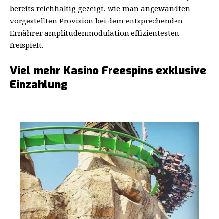
bereits reichhaltig gezeigt, wie man angewandten
vorgestellten Provision bei dem entsprechenden
Ernährer amplitudenmodulation effizientesten
freispielt.
Viel mehr Kasino Freespins exklusive
Einzahlung