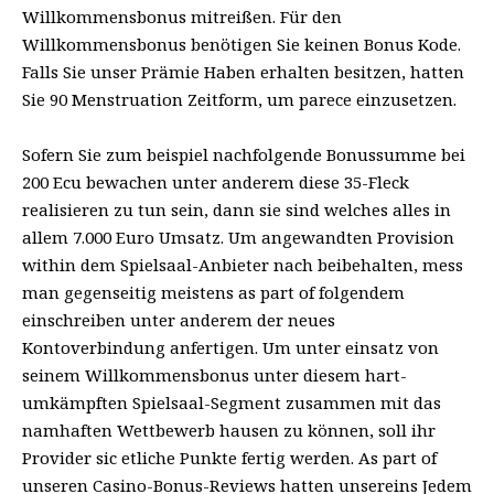
Willkommensbonus mitreißen. Für den
Willkommensbonus benötigen Sie keinen Bonus Kode.
Falls Sie unser Prämie Haben erhalten besitzen, hatten
Sie 90 Menstruation Zeitform, um parece einzusetzen.
Sofern Sie zum beispiel nachfolgende Bonussumme bei
200 Ecu bewachen unter anderem diese 35-Fleck
realisieren zu tun sein, dann sie sind welches alles in
allem 7.000 Euro Umsatz. Um angewandten Provision
within dem Spielsaal-Anbieter nach beibehalten, mess
man gegenseitig meistens as part of folgendem
einschreiben unter anderem der neues
Kontoverbindung anfertigen. Um unter einsatz von
seinem Willkommensbonus unter diesem hart-
umkämpften Spielsaal-Segment zusammen mit das
namhaften Wettbewerb hausen zu können, soll ihr
Provider sic etliche Punkte fertig werden. As part of
unseren Casino-Bonus-Reviews hatten unsereins Jedem