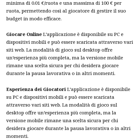
minima di 0.01 €/ruota e una massima di 100 € per
ruota, permettendo così al giocatore di gestire il suo
budget in modo efficace.
Giocare Online
L’applicazione è disponibile su PC e
dispositivi mobili e può essere scaricata attraverso vari
siti web. La modalità di gioco sul desktop offre
un’esperienza più completa, ma la versione mobile
rimane una scelta sicura per chi desidera giocare
durante la pausa lavorativa o in altri momenti.
Esperienza dei Giocatori
L’applicazione è disponibile
su PC e dispositivi mobili e può essere scaricata
attraverso vari siti web. La modalità di gioco sul
desktop offre un’esperienza più completa, ma la
versione mobile rimane una scelta sicura per chi
desidera giocare durante la pausa lavorativa o in altri
momenti.