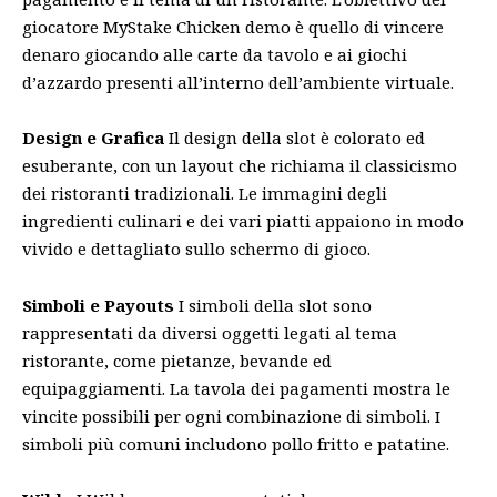
giocatore
MyStake Chicken demo
è quello di vincere
denaro giocando alle carte da tavolo e ai giochi
d’azzardo presenti all’interno dell’ambiente virtuale.
Design e Grafica
Il design della slot è colorato ed
esuberante, con un layout che richiama il classicismo
dei ristoranti tradizionali. Le immagini degli
ingredienti culinari e dei vari piatti appaiono in modo
vivido e dettagliato sullo schermo di gioco.
Simboli e Payouts
I simboli della slot sono
rappresentati da diversi oggetti legati al tema
ristorante, come pietanze, bevande ed
equipaggiamenti. La tavola dei pagamenti mostra le
vincite possibili per ogni combinazione di simboli. I
simboli più comuni includono pollo fritto e patatine.