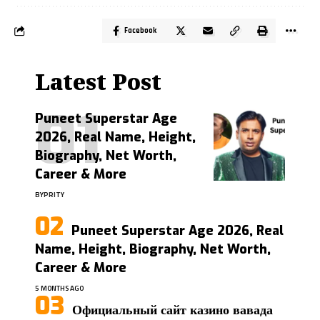
Facebook
Latest Post
Puneet Superstar Age
2026, Real Name, Height,
Biography, Net Worth,
Career & More
BY
PRITY
Puneet Superstar Age 2026, Real
Name, Height, Biography, Net Worth,
Career & More
5 MONTHS AGO
Официальный сайт казино вавада