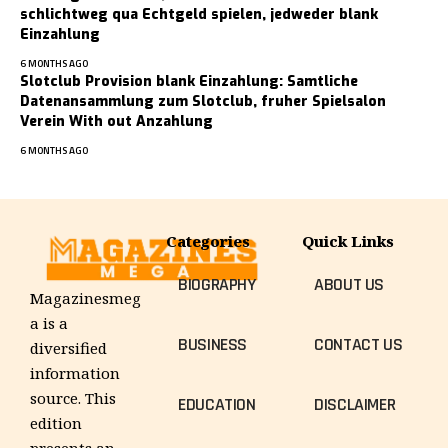
schlichtweg qua Echtgeld spielen, jedweder blank
Einzahlung
6 MONTHS AGO
Slotclub Provision blank Einzahlung: Samtliche
Datenansammlung zum Slotclub, fruher Spielsalon
Verein With out Anzahlung
6 MONTHS AGO
Categories
Quick Links
BIOGRAPHY
ABOUT US
Magazinesmeg
a is a
BUSINESS
CONTACT US
diversified
information
source. This
EDUCATION
DISCLAIMER
edition