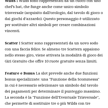
Wilds
I Wilds sono rappresentati da un cuoco con uno
chef’s hat, che funge anche come unico simbolo
trisversale (acquisito dall’orologio, dal tavolo di gioco o
dai giochi d’azzardo). Questo personaggio è utilizzato
per sostituire altri simboli per creare combinazioni
vincenti.
Scatter
I Scatter sono rappresentati da un uovo sodo
con una faccia felice. Se almeno tre Scattern appaiono
nello stesso giro, viene attivata la modalità di gioco dei
Giri Gratuito che offre 10 ruote gratuite senza limiti.
Feature e Bonus
La slot prevede anche due funzioni
bonus specializzate: una "Funzione della Scommessa"
in cui è necessario selezionare un simbolo dal tavolo
dei pagamenti per determinare il punteggio massimo.
La seconda è la "Funzione dell’Eventuale Trisversale",
che permette di sostituire tre o più Wilds con tre