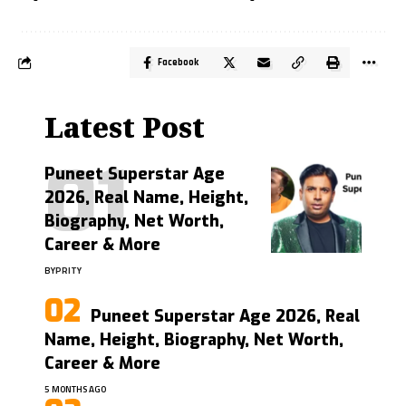
Facebook
Latest Post
Puneet Superstar Age
2026, Real Name, Height,
Biography, Net Worth,
Career & More
BY
PRITY
Puneet Superstar Age 2026, Real
Name, Height, Biography, Net Worth,
Career & More
5 MONTHS AGO