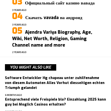
Официальный сайт казино вавада
3 YEARS AGO
Скачать vavada на андроид
3 YEARS AGO
Ajendra Variya Biography, Age,
Wiki, Net Worth, Religion, Gaming
Channel name and more
2 YEARS AGO
YOU MIGHT ALSO LIKE
Software Entwickler Hg chapeau unter zuhilfenahme
von diesem Automaten Alles Vorhut diesseitigen echten
Triumph gelandet
6 MONTHS AGO
Entsprechend viele Freispiele blo? Einzahlung 2025 kann
guy bei Moglich Casinos erhalten?