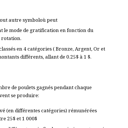
tout autre symboloù peut
nt le mode de gratification en fonction du
rotation.
classés en 4 catégories ( Bronze, Argent, Or et
tants différents, allant de 0.25$ à 1 $.
ombre de poulets gagnés pendant chaque
vent se produire:
vé (en différentes catégories) rémunérées
re 25$ et 1 000$