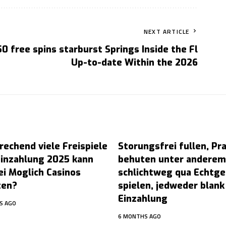
NEXT ARTICLE
50 free spins starburst Springs Inside the Fl
Up-to-date Within the 2026
rechend viele Freispiele
Storungsfrei fullen, Pr
Einzahlung 2025 kann
behuten unter anderem
ei Moglich Casinos
schlichtweg qua Echtge
ten?
spielen, jedweder blank
Einzahlung
S AGO
6 MONTHS AGO