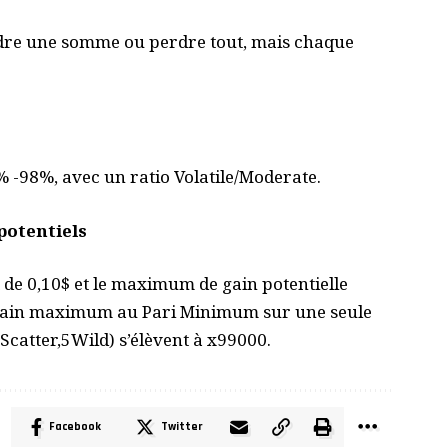
indre une somme ou perdre tout, mais chaque
5% -98%, avec un ratio Volatile/Moderate.
otentiels
e 0,10$ et le maximum de gain potentielle
u Gain maximum au Pari Minimum sur une seule
 Scatter,5Wild) s’élèvent à x99000.
Facebook
Twitter