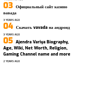
Официальный сайт казино
вавада
3 YEARS AGO
Скачать vavada на андроид
3 YEARS AGO
Ajendra Variya Biography,
Age, Wiki, Net Worth, Religion,
Gaming Channel name and more
2 YEARS AGO