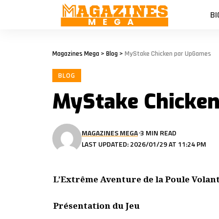
BI
Magazines Mega
>
Blog
>
MyStake Chicken par UpGames
BLOG
MyStake Chicke
MAGAZINES MEGA
3 MIN READ
LAST UPDATED: 2026/01/29 AT 11:24 PM
L’Extrême Aventure de la Poule Vola
Présentation du Jeu