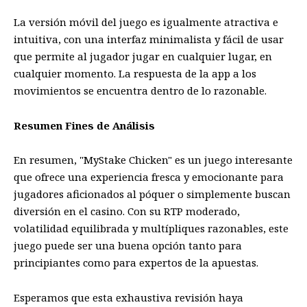
La versión móvil del juego es igualmente atractiva e
intuitiva, con una interfaz minimalista y fácil de usar
que permite al jugador jugar en cualquier lugar, en
cualquier momento. La respuesta de la app a los
movimientos se encuentra dentro de lo razonable.
Resumen Fines de Análisis
En resumen, "MyStake Chicken" es un juego interesante
que ofrece una experiencia fresca y emocionante para
jugadores aficionados al póquer o simplemente buscan
diversión en el casino. Con su RTP moderado,
volatilidad equilibrada y multípliques razonables, este
juego puede ser una buena opción tanto para
principiantes como para expertos de la apuestas.
Esperamos que esta exhaustiva revisión haya