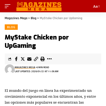
Aa
Magazines Mega
>
Blog
>
MyStake Chicken por UpGaming
BLOG
MyStake Chicken por
UpGaming
MAGAZINES MEGA
6 MIN READ
LAST UPDATED: 2026/01/27 AT 11:06 AM
El mundo del juego en línea ha experimentado un
crecimiento exponencial en los últimos años, y entre
las opciones más populares se encuentran las