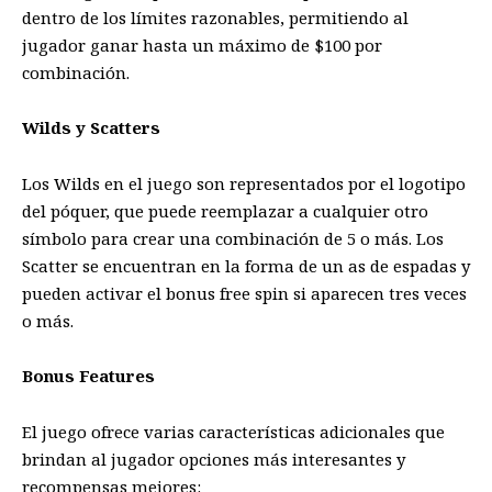
dentro de los límites razonables, permitiendo al
jugador ganar hasta un máximo de $100 por
combinación.
Wilds y Scatters
Los Wilds en el juego son representados por el logotipo
del póquer, que puede reemplazar a cualquier otro
símbolo para crear una combinación de 5 o más. Los
Scatter se encuentran en la forma de un as de espadas y
pueden activar el bonus free spin si aparecen tres veces
o más.
Bonus Features
El juego ofrece varias características adicionales que
brindan al jugador opciones más interesantes y
recompensas mejores: