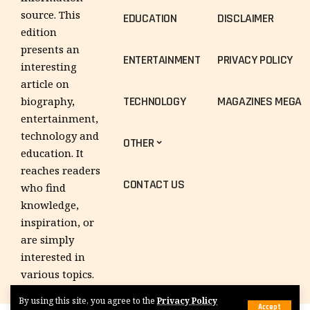
source. This
EDUCATION
DISCLAIMER
edition
presents an
ENTERTAINMENT
PRIVACY POLICY
interesting
article on
TECHNOLOGY
MAGAZINES MEGA
biography,
entertainment,
technology and
OTHER
education. It
reaches readers
CONTACT US
who find
knowledge,
inspiration, or
are simply
interested in
various topics.
By using this site, you agree to the
Privacy Policy
Accept