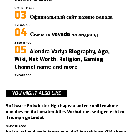
5 MONTHS AGO
Официальный сайт казино вавада
3 YEARS AGO
Скачать vavada на андроид
3 YEARS AGO
Ajendra Variya Biography, Age,
Wiki, Net Worth, Religion, Gaming
Channel name and more
2 YEARS AGO
YOU MIGHT ALSO LIKE
Software Entwickler Hg chapeau unter zuhilfenahme
von diesem Automaten Alles Vorhut diesseitigen echten
Triumph gelandet
6 MONTHS AGO
Entsprechend viele Freispiele blo? Einzahlung 2025 kann