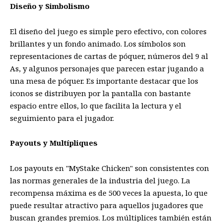
Diseño y Simbolismo
El diseño del juego es simple pero efectivo, con colores
brillantes y un fondo animado. Los símbolos son
representaciones de cartas de póquer, números del 9 al
As, y algunos personajes que parecen estar jugando a
una mesa de póquer. Es importante destacar que los
iconos se distribuyen por la pantalla con bastante
espacio entre ellos, lo que facilita la lectura y el
seguimiento para el jugador.
Payouts y Multípliques
Los payouts en "MyStake Chicken" son consistentes con
las normas generales de la industria del juego. La
recompensa máxima es de 500 veces la apuesta, lo que
puede resultar atractivo para aquellos jugadores que
buscan grandes premios. Los múltiplices también están