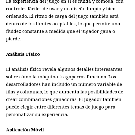
La experiencia del juego en sí es fluida y cómoda, con
controles fáciles de usar y un diseño limpio y bien
ordenado. El ritmo de carga del juego también está
dentro de los límites aceptables, lo que permite una
fluidez constante a medida que el jugador gana o
pierde.
Análisis Físico
El análisis físico revela algunos detalles interesantes
sobre cómo la máquina tragaperras funciona. Los
desarrolladores han incluido un número variable de
filas y columnas, lo que aumenta las posibilidades de
crear combinaciones ganadoras. El jugador también
puede elegir entre diferentes temas de juego para
personalizar su experiencia.
Aplicación Móvil