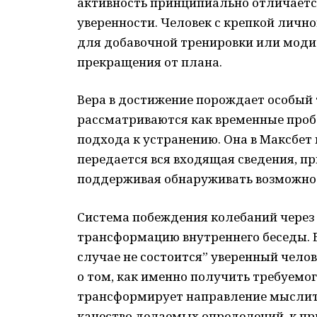
активность принципиально отличается
уверенности. Человек с крепкой личн
для добавочной тренировки или модиф
прекращения от плана.
Вера в достижение порождает особый 
рассматриваются как временные про
подхода к устранению. Она в Максбет 
передается вся входящая сведения, пр
поддерживая обнаруживать возможност
Система побеждения колебаний через
трансформацию внутреннего беседы. В
случае не состоится” уверенный чел
о том, как именно получить требуемо
трансформирует направление мыслител
качество делаемых определений, к при