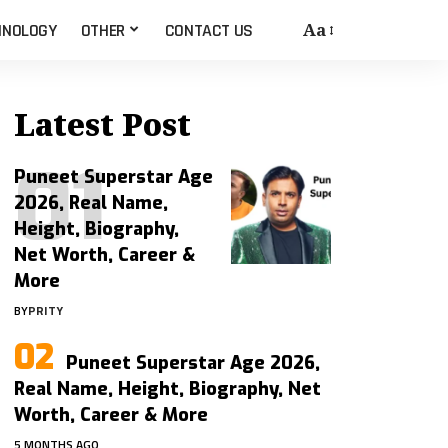
Aa
HNOLOGY
OTHER
CONTACT US
Latest Post
Puneet Superstar Age
2026, Real Name,
Height, Biography,
Net Worth, Career &
More
BY
PRITY
Puneet Superstar Age 2026,
Real Name, Height, Biography, Net
Worth, Career & More
5 MONTHS AGO