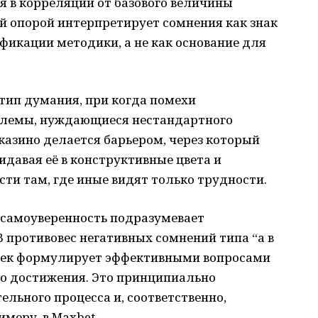
 в корреляции от базового величины
ой опорой интерпретирует сомнения как знак
икации методики, а не как основание для
тип думания, при когда помехи
блемы, нуждающиеся нестандартного
казино делается барьером, через который
идавая её в конструктивные цвета и
и там, где иные видят только трудности.
 самоуверенность подразумевает
 противовес негативных сомнений типа “а в
овек формулирует эффективными вопросами
го достижения. Это принципиально
ьного процесса и, соответственно,
меру, в Maxbet.