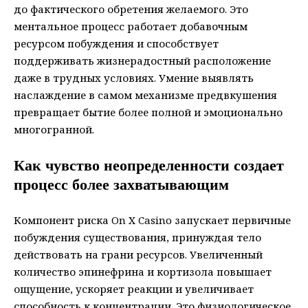
до фактического обретения желаемого. Это
ментальное процесс работает добавочным
ресурсом побуждения и способствует
поддерживать жизнерадостный расположение
даже в трудных условиях. Умение выявлять
наслаждение в самом механизме предвкушения
превращает бытие более полной и эмоционально
многогранной.
Как чувство неопределенности создает
процесс более захватывающим
Компонент риска On X Casino запускает первичные
побуждения существования, принуждая тело
действовать на грани ресурсов. Увеличенный
количество эпинефрина и кортизола повышает
ощущение, ускоряет реакции и увеличивает
способность к концентрации. Это физиологическое