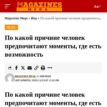
Aa
Magazines Mega
>
Blog
>
По какой причине человек предпочитают моменты, где есть возможность
BLOG
По какой причине человек
предпочитают моменты, где есть
возможность
MAGAZINES MEGA
11 MIN READ
LAST UPDATED: 2025/12/23 AT 12:07 PM
По какой причине человек
предпочитают моменты, где есть