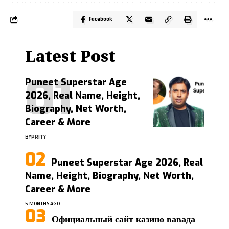
Facebook
Latest Post
Puneet Superstar Age
2026, Real Name, Height,
Biography, Net Worth,
Career & More
BY
PRITY
Puneet Superstar Age 2026, Real
Name, Height, Biography, Net Worth,
Career & More
5 MONTHS AGO
Официальный сайт казино вавада