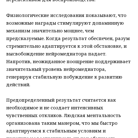
Физиологические исследования показывают, что
возможные награды стимулируют допаминную
механизм значительно мощнее, чем
предсказуемые. Когда результат обеспечен, разум
стремительно адаптируется к этой обстановке, и
высвобождение нейромедиатора падает.
Напротив, неожиданное поощрение поддерживает
значительный уровень нейромедиатора,
генерируя стабильную побуждение к развитию
действий.
Предопределенный результат считается как
необходимое и не создает интенсивных
чувственных откликов. Людская ментальность
организована таким манером, что мы быстро
адаптируемся к стабильным условиям и