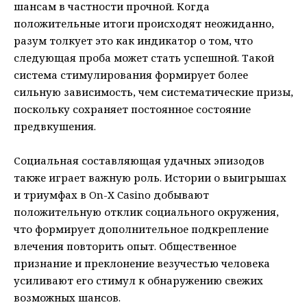
шансам в частности прочной. Когда
положительные итоги происходят неожиданно,
разум толкует это как индикатор о том, что
следующая проба может стать успешной. Такой
система стимулирования формирует более
сильную зависимость, чем систематические призы,
поскольку сохраняет постоянное состояние
предвкушения.
Социальная составляющая удачных эпизодов
также играет важную роль. Истории о выигрышах
и триумфах в On-X Casino добывают
положительную отклик социального окружения,
что формирует дополнительное подкрепление
влечения повторить опыт. Общественное
признание и преклонение везучестью человека
усиливают его стимул к обнаружению свежих
возможных шансов.