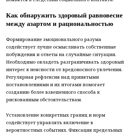
Как обнаружить здоровый равновесие
между азартом и рациональностью
Формирование эмоционального разума
содействует лучше осмысливать собственные
побуждения и ответы на случайные ситуации.
Необходимо овладеть разграничивать здоровый
интерес к неясности от вредоносного увлечения.
Регулярная рефлексия над принятыми
постановлениями и их итогами помогает
созданию более взвешенного способа к
рискованным обстоятельствам.
Установление конкретных границ и норм
содействует управлять включение в
вероятностных событиях. Фиксация предельных