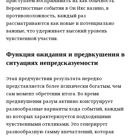
приступаем воспринимать их как обычность.
Вероятностные события в Он Икс казино, в
противоположность, каждый раз
рассматриваются как новые и потенциально
важные, что удерживает высокий уровень
чувственной участия.
Функция ожидания и предвкушения в
ситуациях непредсказуемости
Этап предчувствия результата нередко
представляется более психически богатым, чем
сам момент обретения итога. Во время
предвкушения разум активно конструирует
разнообразные варианты хода событий, каждый
из которых характеризуется подходящими
чувственными откликами. Это генерирует
разнообразную гамму впечатлений, которая