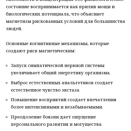
состояние воспринимается как прилив мощи и
биологических потенциала, что объясняет
магнетизм рискованных условий для большинства
людей.
Основные когнитивные механизмы, которые
создают риск магнетическим:
Запуск симпатической нервной системы
увеличивает общий энергетику организма.
Выброс естественных анальгетиков создает
естественное чувство экстаза.
Повышение восприятий создает впечатления
более интенсивными и незабываемыми.
Преодоление боязни дает ощущение
персонального развития и могущества.