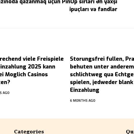
zinoda qazanmaq üçün PinUp sirləri Ən yaxşı
ipuçları və fəndlər
rechend viele Freispiele
Storungsfrei fullen, Pr
Einzahlung 2025 kann
behuten unter anderem
ei Moglich Casinos
schlichtweg qua Echtge
ten?
spielen, jedweder blank
Einzahlung
S AGO
6 MONTHS AGO
Categories
Qu