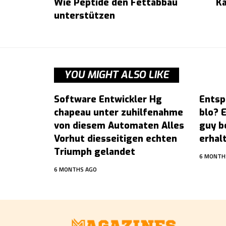
Wie Peptide den Fettabbau
Ka
unterstützen
YOU MIGHT ALSO LIKE
Software Entwickler Hg
Entsp
chapeau unter zuhilfenahme
blo? 
von diesem Automaten Alles
guy b
Vorhut diesseitigen echten
erhal
Triumph gelandet
6 MONTH
6 MONTHS AGO