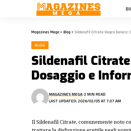
BI
Magazines Mega
>
Blog
>
Sildenafil Citrate Viagra Generic:
BLOG
Sildenafil Citrat
Dosaggio e Inform
MAGAZINES MEGA
2 MIN READ
LAST UPDATED: 2026/02/05 AT 7:37 AM
Il Sildenafil Citrate, comunemente noto co
trattare la disfunzione erettile negli uom