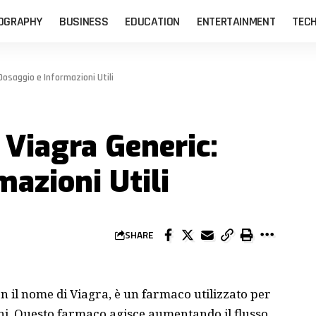
OGRAPHY
BUSINESS
EDUCATION
ENTERTAINMENT
TEC
 Dosaggio e Informazioni Utili
e Viagra Generic:
azioni Utili
SHARE
n il nome di Viagra, è un farmaco utilizzato per
ini. Questo farmaco agisce aumentando il flusso