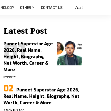
Aa
HNOLOGY
OTHER
CONTACT US
Latest Post
Puneet Superstar Age
2026, Real Name,
Height, Biography,
Net Worth, Career &
More
BY
PRITY
Puneet Superstar Age 2026,
Real Name, Height, Biography, Net
Worth, Career & More
5 MONTHS AGO