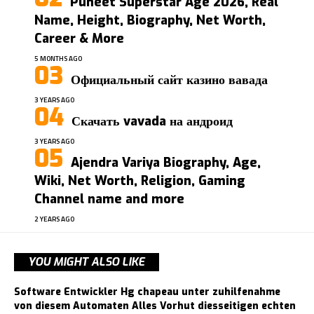
Puneet Superstar Age 2026, Real
Name, Height, Biography, Net Worth,
Career & More
5 MONTHS AGO
Официальный сайт казино вавада
3 YEARS AGO
Скачать vavada на андроид
3 YEARS AGO
Ajendra Variya Biography, Age,
Wiki, Net Worth, Religion, Gaming
Channel name and more
2 YEARS AGO
YOU MIGHT ALSO LIKE
Software Entwickler Hg chapeau unter zuhilfenahme
von diesem Automaten Alles Vorhut diesseitigen echten