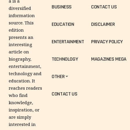
a is a
BUSINESS
CONTACT US
diversified
information
source. This
EDUCATION
DISCLAIMER
edition
presents an
ENTERTAINMENT
PRIVACY POLICY
interesting
article on
TECHNOLOGY
MAGAZINES MEGA
biography,
entertainment,
technology and
OTHER
education. It
reaches readers
CONTACT US
who find
knowledge,
inspiration, or
are simply
interested in