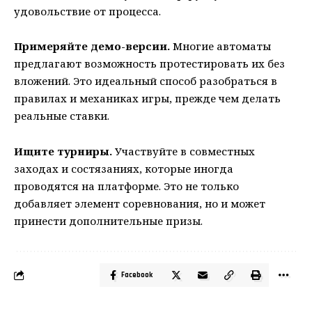
удовольствие от процесса.
Примеряйте демо-версии.
Многие автоматы
предлагают возможность протестировать их без
вложений. Это идеальный способ разобраться в
правилах и механиках игры, прежде чем делать
реальные ставки.
Ищите турниры.
Участвуйте в совместных
заходах и состязаниях, которые иногда
проводятся на платформе. Это не только
добавляет элемент соревнования, но и может
принести дополнительные призы.
Facebook