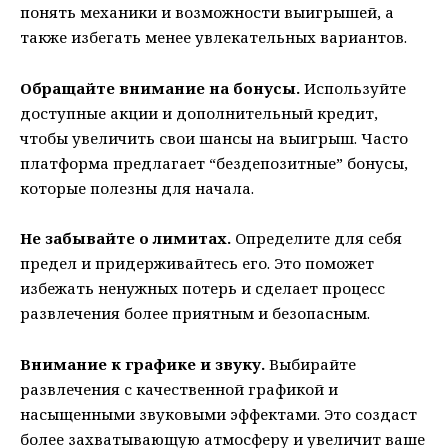
понять механики и возможности выигрышей, а
также избегать менее увлекательных вариантов.
Обращайте внимание на бонусы.
Используйте
доступные акции и дополнительный кредит,
чтобы увеличить свои шансы на выигрыш. Часто
платформа предлагает “бездепозитные” бонусы,
которые полезны для начала.
Не забывайте о лимитах.
Определите для себя
предел и придерживайтесь его. Это поможет
избежать ненужных потерь и сделает процесс
развлечения более приятным и безопасным.
Внимание к графике и звуку.
Выбирайте
развлечения с качественной графикой и
насыщенными звуковыми эффектами. Это создаст
более захватывающую атмосферу и увеличит ваше