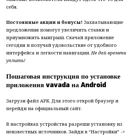
себя.
Постоянные акции и бонусы!
Захватывающие
предложения помогут увеличить ставки и
приумножить выигрыш. Скачай приложение
сегодня и получай удовольствие от удобного
интерфейса и легкости навигации.
Не дай времени
уплыть!
Пошаговая инструкция по установке
приложения vavada на Android
Загрузи файл APK. Для этого открой браузер и
перейди на официальный сайт.
В настройках устройства разреши установку из
неизвестных источников. Зайди в “Настройки” ->