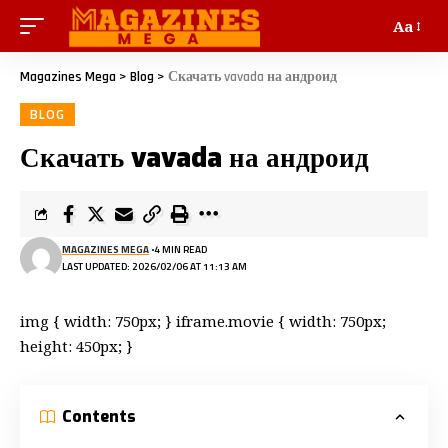
Aa
Magazines Mega
>
Blog
>
Скачать vavada на андроид
BLOG
Скачать vavada на андроид
MAGAZINES MEGA
4 MIN READ
LAST UPDATED: 2026/02/06 AT 11:13 AM
img { width: 750px; } iframe.movie { width: 750px;
height: 450px; }
Contents