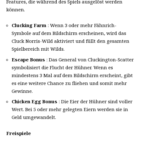
Features, die während des Spiels ausgelöst werden
können.
Clucking Farm
: Wenn 3 oder mehr Fähnrich-
Symbole auf dem Bildschirm erscheinen, wird das
Cluck Norris-Wild aktiviert und füllt den gesamten
Spielbereich mit Wilds.
Escape Bonus
: Das General von Cluckington-Scatter
symbolisiert die Flucht der Hühner. Wenn es
mindestens 3 Mal auf dem Bildschirm erscheint, gibt
es eine weitere Chance zu fliehen und somit mehr
Gewinne.
Chicken Egg Bonus
: Die Eier der Hühner sind voller
Wert. Bei 5 oder mehr gelegten Eiern werden sie in
Geld umgewandelt.
Freispiele