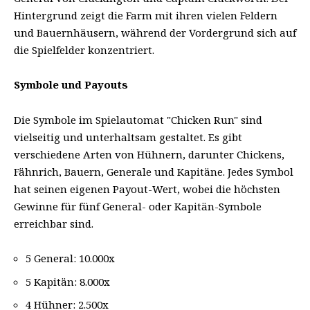
Hintergrund zeigt die Farm mit ihren vielen Feldern
und Bauernhäusern, während der Vordergrund sich auf
die Spielfelder konzentriert.
Symbole und Payouts
Die Symbole im Spielautomat "Chicken Run" sind
vielseitig und unterhaltsam gestaltet. Es gibt
verschiedene Arten von Hühnern, darunter Chickens,
Fähnrich, Bauern, Generale und Kapitäne. Jedes Symbol
hat seinen eigenen Payout-Wert, wobei die höchsten
Gewinne für fünf General- oder Kapitän-Symbole
erreichbar sind.
5 General: 10.000x
5 Kapitän: 8.000x
4 Hühner: 2.500x