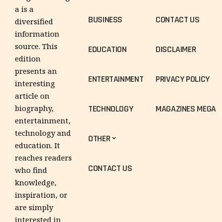
a is a
BUSINESS
CONTACT US
diversified
information
source. This
EDUCATION
DISCLAIMER
edition
presents an
ENTERTAINMENT
PRIVACY POLICY
interesting
article on
TECHNOLOGY
MAGAZINES MEGA
biography,
entertainment,
technology and
OTHER
education. It
reaches readers
CONTACT US
who find
knowledge,
inspiration, or
are simply
interested in