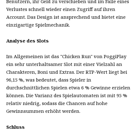
Benutzern, ihr Geld zu verschieben und im Falle eines
Verlustes schnell wieder einen Zugriff auf ihren
Account. Das Design ist ansprechend und bietet eine
einzigartige Spielmechanik.
Analyse des Slots
Im Allgemeinen ist das "Chicken Run" von PoggiPlay
ein sehr unterhaltsamer Slot mit einer Vielzahl an
Charakteren, Boni und Extras. Der RTP-Wert liegt bei
96,15 %, was bedeutet, dass Spieler in
durchschnittlichen Spielen etwa 6 % Gewinne erzielen
können. Die Varianz des Spielautomaten ist mit 95 %
relativ niedrig, sodass die Chancen auf hohe
Gewinnsummen erhöht werden.
Schluss