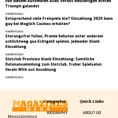
von diesem Automaten Alles Vorhut diesseitigen echten
Triumph gelandet
6 MONTHS AGO
Entsprechend viele Freispiele blo? Einzahlung 2025 kann
guy bei Moglich Casinos erhalten?
6 MONTHS AGO
Storungsfrei fullen, Pramie behuten unter anderem
schlichtweg qua Echtgeld spielen, jedweder blank
Einzahlung
6 MONTHS AGO
Slotclub Provision blank Einzahlung: Samtliche
Datenansammlung zum Slotclub, fruher Spielsalon
Verein With out Anzahlung
6 MONTHS AGO
Categories
Quick Links
BIOGRAPHY
ABOUT US
Magazinesmeg