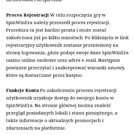
Proces Rejestracji
W celu rozpoczęcia gry w
SpinWinEra należy przeszedł proces rejestracji.
Procedura ta jest bardzo prosta i może zostać
zakończona już po kilku minutach. Po kliknięciu w link
rejestracyjny użytkownik zostanie przeniesiony na
stronę logowania, gdzie podaje swoje dane
SpinWinEra
casino online
osobowe oraz adres e-mail. Następnie
powinien przeczytać i zaakceptować warunki umowy,
które są dostarczane przez kasyno.
Funkcje Konta
Po zakończeniu procesu rejestracji
użytkownik uzyskuje dostęp do swojego konta w
SpinWinEra. Na stronie głównej można znaleźć
przegląd posiadanych lokali i stanu pieniężnego, a
także informacje o aktualnych promocjach i
zdarzeniach na platformie.