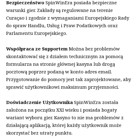
Bezpieczeństwo
SpinWinEra posiada bezpieczne
warunki gier. Zakłady są regulowane na terenie
Curaçao i zgodnie z wymaganiami Europejskiego Rady
do spraw Handlu, Usług i Praw Podatkowych oraz
Parlamentu Europejskiego.
Współpraca ze Supportem
Można bez problemów
skontaktować się z działem technicznym za pomocą
formularza na stronie głównej kasyna lub drogą
pocztową poprzez podaną w konto adres email.
Przygotowanie do pomocy jest tak zaprojektowane, aby
sprawić użytkownikowi maksimum przyjemności.
Doświadczenie Użytkownika
SpinWinEra została
założona na początku XXI wieku i posiada bogaty
wariant wyboru gier. Kasyno to nie ma problemów z
działającą aplikacją, której każdy użytkownik może
skorzystać bez utraty punktu.