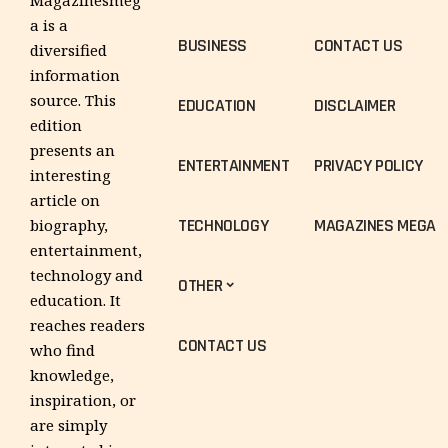
a is a
BUSINESS
CONTACT US
diversified
information
source. This
EDUCATION
DISCLAIMER
edition
presents an
ENTERTAINMENT
PRIVACY POLICY
interesting
article on
TECHNOLOGY
MAGAZINES MEGA
biography,
entertainment,
technology and
OTHER
education. It
reaches readers
CONTACT US
who find
knowledge,
inspiration, or
are simply