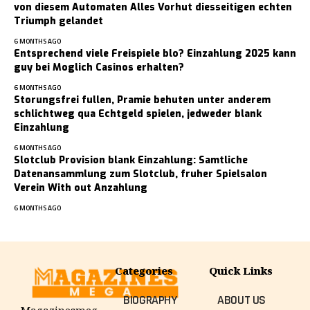
von diesem Automaten Alles Vorhut diesseitigen echten
Triumph gelandet
6 MONTHS AGO
Entsprechend viele Freispiele blo? Einzahlung 2025 kann
guy bei Moglich Casinos erhalten?
6 MONTHS AGO
Storungsfrei fullen, Pramie behuten unter anderem
schlichtweg qua Echtgeld spielen, jedweder blank
Einzahlung
6 MONTHS AGO
Slotclub Provision blank Einzahlung: Samtliche
Datenansammlung zum Slotclub, fruher Spielsalon
Verein With out Anzahlung
6 MONTHS AGO
Categories
Quick Links
BIOGRAPHY
ABOUT US
Magazinesmeg