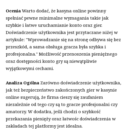
Ocenia
Warto dodać, że kasyna online powinny
spełniać pewne minimalne wymagania takie jak
szybkie i łatwe uruchamianie konto oraz gier.
Doświadczenie użytkownika jest przytaczane niżej w
artykule: "Wprowadzanie się na stronę odbywa się bez
przeszkód, a sama obsługa gracza była szybka i
profesjonalna." Możliwość przenoszenia pieniężnego
oraz dostępności konto gry są niewątpliwie
wyjątkowymi cechami.
Analiza Ogólna
Zarówno doświadczenie użytkownika,
jak też bezpieczeństwo zakończonych gier w kasynie
online sugerują, że firma cieszy się zaufaniem
niezależnie od tego czy są to gracze profesjonalni czy
amatorzy. W dodatku, jeśli chodzi o szybkość
przekazania pienięży oraz łatwośc doświadczenia w
zakładach tej platformy jest idealna.