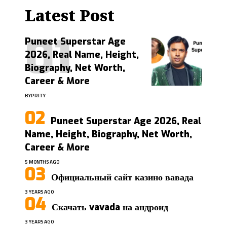
Latest Post
Puneet Superstar Age
2026, Real Name, Height,
Biography, Net Worth,
Career & More
BY
PRITY
Puneet Superstar Age 2026, Real
Name, Height, Biography, Net Worth,
Career & More
5 MONTHS AGO
Официальный сайт казино вавада
3 YEARS AGO
Скачать vavada на андроид
3 YEARS AGO