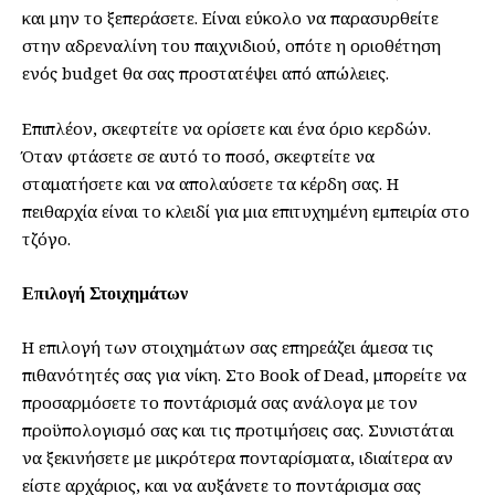
και μην το ξεπεράσετε. Είναι εύκολο να παρασυρθείτε
στην αδρεναλίνη του παιχνιδιού, οπότε η οριοθέτηση
ενός budget θα σας προστατέψει από απώλειες.
Επιπλέον, σκεφτείτε να ορίσετε και ένα όριο κερδών.
Όταν φτάσετε σε αυτό το ποσό, σκεφτείτε να
σταματήσετε και να απολαύσετε τα κέρδη σας. Η
πειθαρχία είναι το κλειδί για μια επιτυχημένη εμπειρία στο
τζόγο.
Επιλογή Στοιχημάτων
Η επιλογή των στοιχημάτων σας επηρεάζει άμεσα τις
πιθανότητές σας για νίκη. Στο Book of Dead, μπορείτε να
προσαρμόσετε το ποντάρισμά σας ανάλογα με τον
προϋπολογισμό σας και τις προτιμήσεις σας. Συνιστάται
να ξεκινήσετε με μικρότερα πονταρίσματα, ιδιαίτερα αν
είστε αρχάριος, και να αυξάνετε το ποντάρισμα σας