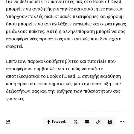
Για να βελτιώσετε τις ικανότητές σας στο Book of Dead,
μπορείτε να αναζητήσετε πηγές και κοινότητες παικτών.
Υπάρχουν πολλές διαδικτυακές πλατφόρμες και φόρουμ
όπου μπορείτε να ανταλλάξετε εμπειρίες και στρατηγικές
με άλλους παίκτες. Αυτή η αλληλεπίδραση μπορεί να σας
προσφέρει νέες προοπτικές και τακτικές που δεν είχατε
σκεφτεί.
Επιπλέον, παρακολουθήστε βίντεο και tutorials που
προσφέρουν συμβουλές για το πώς να παίζετε
αποτελεσματικά το Book of Dead. Η συνεχής εκμάθηση
και η πρακτική είναι σημαντικές για την ανάπτυξη των
δεξιοτήτων σας και την αύξηση των πιθανοτήτων σας
για νίκες.
Facebook