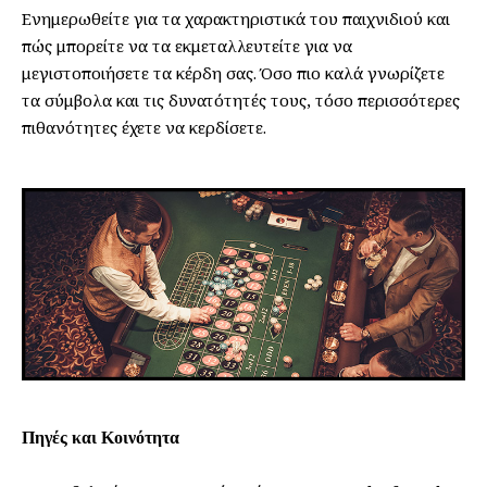
Ενημερωθείτε για τα χαρακτηριστικά του παιχνιδιού και
πώς μπορείτε να τα εκμεταλλευτείτε για να
μεγιστοποιήσετε τα κέρδη σας. Όσο πιο καλά γνωρίζετε
τα σύμβολα και τις δυνατότητές τους, τόσο περισσότερες
πιθανότητες έχετε να κερδίσετε.
Πηγές και Κοινότητα