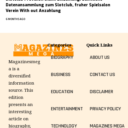
Datenansammlung zum Slotclub, fruher Spielsalon
Verein With out Anzahlung
6 MONTHS AGO
Categories
Quick Links
BIOGRAPHY
ABOUT US
Magazinesmeg
a is a
BUSINESS
CONTACT US
diversified
information
source. This
EDUCATION
DISCLAIMER
edition
presents an
ENTERTAINMENT
PRIVACY POLICY
interesting
article on
TECHNOLOGY
MAGAZINES MEGA
biography,