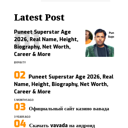
Latest Post
Puneet Superstar Age
2026, Real Name, Height,
Biography, Net Worth,
Career & More
BY
PRITY
Puneet Superstar Age 2026, Real
Name, Height, Biography, Net Worth,
Career & More
5 MONTHS AGO
Официальный сайт казино вавада
3 YEARS AGO
Скачать vavada на андроид