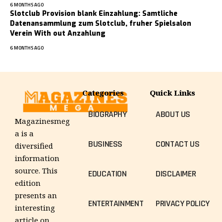
6 MONTHS AGO
Slotclub Provision blank Einzahlung: Samtliche
Datenansammlung zum Slotclub, fruher Spielsalon
Verein With out Anzahlung
6 MONTHS AGO
Categories
Quick Links
BIOGRAPHY
ABOUT US
Magazinesmeg
a is a
BUSINESS
CONTACT US
diversified
information
source. This
EDUCATION
DISCLAIMER
edition
presents an
ENTERTAINMENT
PRIVACY POLICY
interesting
article on