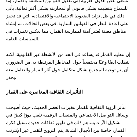
تسعى بعض الدول العربية إلى تعديل القوانين المتعلقة بالقمار، إما
للسماح بتنظيمه بشكل قانوني أو لمحاربته بشكل أكثر فعالية. يأتي
ذلك في ظل تزايد الضغوط الاجتماعية والاقتصادية التي قد تحفز
على إعادة النظر في القوانين السارية. في بعض الحالات، تم إنشاء
مناطق معينة تُعتبر آمنة لممارسة القمار، مما يعكس تغييرات في
السياسات العامة.
إن تنظيم القمار قد يساعد في الحد من الأنشطة غير القانونية، لكنه
يتطلب أيضًا وعيًا مجتمعياً حول المخاطر المرتبطة به. من الضروري
أن يتم توعية المجتمع بشكل متكامل حول آثار القمار والتعامل معه
بحذر.
التأثيرات الثقافية المعاصرة على القمار
تتأثر الرؤية الثقافية للقمار بتغيرات العصر الحديث، حيث أصبحت
وسائل التواصل الاجتماعي والمنصات الرقمية تلعب دورًا كبيرًا في
تشكيل الآراء. يساهم ذلك في ظهور ثقافات جديدة تتقبل فكرة
القمار، خاصة بين الأجيال الشابة. يتم الترويج للقمار عبر الإنترنت