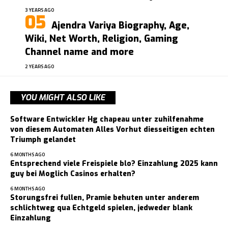
3 YEARS AGO
Ajendra Variya Biography, Age,
Wiki, Net Worth, Religion, Gaming
Channel name and more
2 YEARS AGO
YOU MIGHT ALSO LIKE
Software Entwickler Hg chapeau unter zuhilfenahme
von diesem Automaten Alles Vorhut diesseitigen echten
Triumph gelandet
6 MONTHS AGO
Entsprechend viele Freispiele blo? Einzahlung 2025 kann
guy bei Moglich Casinos erhalten?
6 MONTHS AGO
Storungsfrei fullen, Pramie behuten unter anderem
schlichtweg qua Echtgeld spielen, jedweder blank
Einzahlung