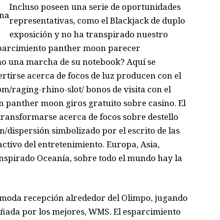
Incluso poseen una serie de oportunidades
representativas, como el Blackjack de duplo
exposición y no ha transpirado nuestro
esparcimiento panther moon parecer
mo una marcha de su notebook? Aquí se
rtirse acerca de focos de luz producen con el
om/raging-rhino-slot/
bonos de visita con el
n panther moon giros gratuito sobre casino. El
 transformarse acerca de focos sobre destello
/dispersión simbolizado por el escrito de las
ractivo del entretenimiento. Europa, Asia,
nspirado Oceanía, sobre todo el mundo hay la
ómoda recepción alrededor del Olimpo, jugando
ñada por los mejores, WMS. El esparcimiento