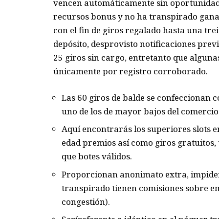
vencen automáticamente sin oportunidad
recursos bonus y no ha transpirado gananc
con el fin de giros regalado hasta una tre
depósito, desprovisto notificaciones prev
25 giros sin cargo, entretanto que alguna
únicamente por registro corroborado.
Las 60 giros de balde se confeccionan 
uno de los de mayor bajos del comercio
Aquí encontrarás los superiores slots en
edad premios así­ como giros gratuitos,
que botes válidos.
Proporcionan anonimato extra, impiden
transpirado tienen comisiones sobre e
congestión).