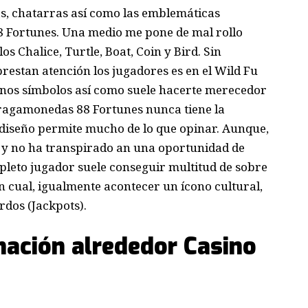
s, chatarras así­ como las emblemáticas
 Fortunes. Una medio me pone de mal rollo
s Chalice, Turtle, Boat, Coin y Bird. Sin
estan atención los jugadores es en el Wild Fu
unos símbolos así­ como suele hacerte merecedor
tragamonedas 88 Fortunes nunca tiene la
u diseño permite mucho de lo que opinar. Aunque,
s y no ha transpirado an una oportunidad de
pleto jugador suele conseguir multitud de sobre
n cual, igualmente acontecer un ícono cultural,
rdos (Jackpots).
ación alrededor Casino