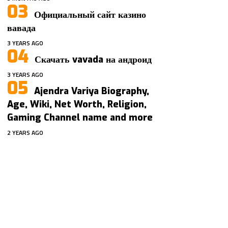
Официальный сайт казино
вавада
3 YEARS AGO
Скачать vavada на андроид
3 YEARS AGO
Ajendra Variya Biography,
Age, Wiki, Net Worth, Religion,
Gaming Channel name and more
2 YEARS AGO