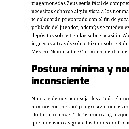
tragamonedas Zeus serí­a fácil de compre
necesitas echarse algún vista a los norm
te colocarán preparado con el fin de goza
poblado del jugador, ademí¡s se pueden 
depósitos sobre tiendas sobre ocasión. Al
ingresos a través sobre Bizum sobre Sobr
México, Nequi sobre Colombia, dentro de 
Postura mínima y no
inconsciente
Nunca solemos aconsejarles a todo el mu
aunque con jackpot progresivo todo es mu
“Return to player”, la termino anglosaj
que un casino asigna a las bonos conforme