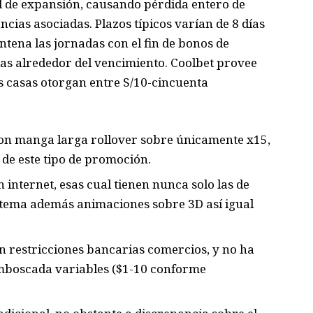
 de expansión, causando pérdida entero de
ias asociadas. Plazos típicos varían de 8 días
intena las jornadas con el fin de bonos de
ias alrededor del vencimiento. Coolbet provee
s casas otorgan entre S/10-cincuenta
con manga larga rollover sobre únicamente x15,
 de este tipo de promoción.
 internet, esas cual tienen nunca solo las de
 tema además animaciones sobre 3D así­ igual
 restricciones bancarias comercios, y no ha
mboscada variables ($1-10 conforme