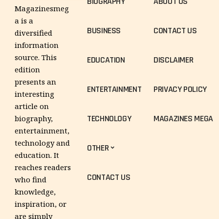
BIOGRAPHY
ABOUT US
Magazinesmeg
a is a
BUSINESS
CONTACT US
diversified
information
source. This
EDUCATION
DISCLAIMER
edition
presents an
ENTERTAINMENT
PRIVACY POLICY
interesting
article on
TECHNOLOGY
MAGAZINES MEGA
biography,
entertainment,
technology and
OTHER
education. It
reaches readers
CONTACT US
who find
knowledge,
inspiration, or
are simply