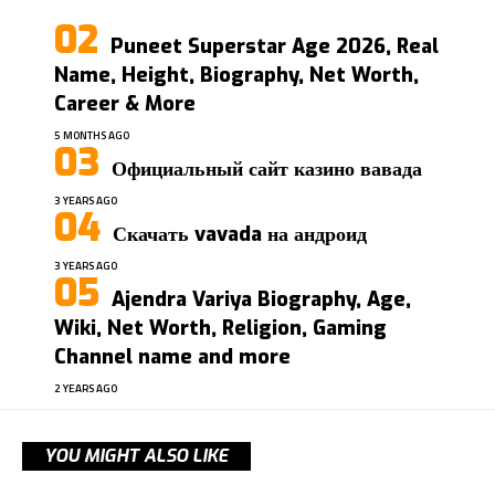
Puneet Superstar Age 2026, Real
Name, Height, Biography, Net Worth,
Career & More
5 MONTHS AGO
Официальный сайт казино вавада
3 YEARS AGO
Скачать vavada на андроид
3 YEARS AGO
Ajendra Variya Biography, Age,
Wiki, Net Worth, Religion, Gaming
Channel name and more
2 YEARS AGO
YOU MIGHT ALSO LIKE