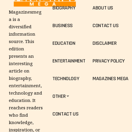
BIOGRAPHY
ABOUT US
Magazinesmeg
a is a
BUSINESS
CONTACT US
diversified
information
source. This
EDUCATION
DISCLAIMER
edition
presents an
ENTERTAINMENT
PRIVACY POLICY
interesting
article on
TECHNOLOGY
MAGAZINES MEGA
biography,
entertainment,
technology and
OTHER
education. It
reaches readers
CONTACT US
who find
knowledge,
inspiration, or