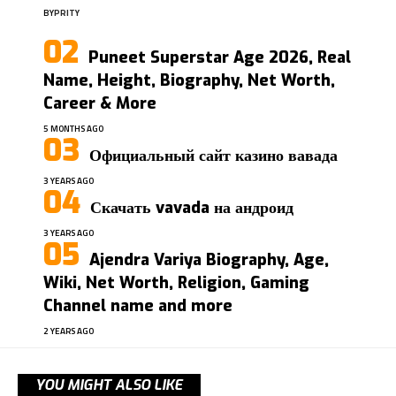
BY
PRITY
Puneet Superstar Age 2026, Real
Name, Height, Biography, Net Worth,
Career & More
5 MONTHS AGO
Официальный сайт казино вавада
3 YEARS AGO
Скачать vavada на андроид
3 YEARS AGO
Ajendra Variya Biography, Age,
Wiki, Net Worth, Religion, Gaming
Channel name and more
2 YEARS AGO
YOU MIGHT ALSO LIKE