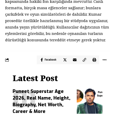
kapsamında hakiki fon karşılığında mevcuttır. Canlı
formatta, birçok masa eğlenceler sağlanır; bunlara
çarkıfelek ve oyun simülatörleri de dahildir. Kumar
prosedür özellikle hazırlanmış bir stüdyoda uygulanır,
anında yayın yürütüldüğü. Kullanıcılar dağıtıcının tüm
eylemlerini görebilir, bu nedenle oynanılan turların
dürüstlüğü konusunda tereddüt etmeye gerek yoktur.
Facebook
Latest Post
Puneet Superstar Age
2026, Real Name, Height,
Biography, Net Worth,
Career & More