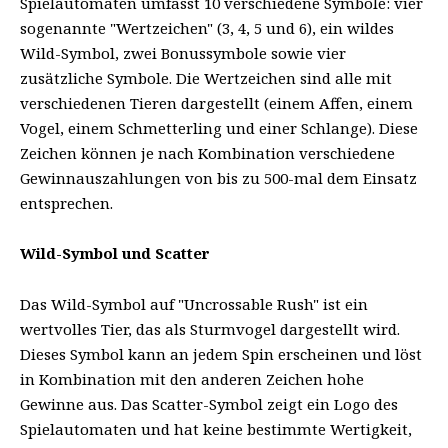
Spielautomaten umfasst 10 verschiedene Symbole: vier
sogenannte "Wertzeichen" (3, 4, 5 und 6), ein wildes
Wild-Symbol, zwei Bonussymbole sowie vier
zusätzliche Symbole. Die Wertzeichen sind alle mit
verschiedenen Tieren dargestellt (einem Affen, einem
Vogel, einem Schmetterling und einer Schlange). Diese
Zeichen können je nach Kombination verschiedene
Gewinnauszahlungen von bis zu 500-mal dem Einsatz
entsprechen.
Wild-Symbol und Scatter
Das Wild-Symbol auf "Uncrossable Rush" ist ein
wertvolles Tier, das als Sturmvogel dargestellt wird.
Dieses Symbol kann an jedem Spin erscheinen und löst
in Kombination mit den anderen Zeichen hohe
Gewinne aus. Das Scatter-Symbol zeigt ein Logo des
Spielautomaten und hat keine bestimmte Wertigkeit,