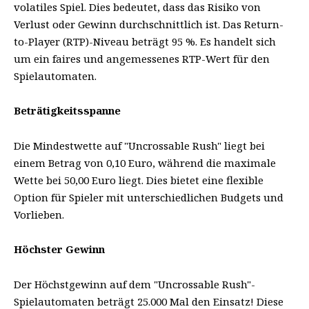
volatiles Spiel. Dies bedeutet, dass das Risiko von
Verlust oder Gewinn durchschnittlich ist. Das Return-
to-Player (RTP)-Niveau beträgt 95 %. Es handelt sich
um ein faires und angemessenes RTP-Wert für den
Spielautomaten.
Beträtigkeitsspanne
Die Mindestwette auf "Uncrossable Rush" liegt bei
einem Betrag von 0,10 Euro, während die maximale
Wette bei 50,00 Euro liegt. Dies bietet eine flexible
Option für Spieler mit unterschiedlichen Budgets und
Vorlieben.
Höchster Gewinn
Der Höchstgewinn auf dem "Uncrossable Rush"-
Spielautomaten beträgt 25.000 Mal den Einsatz! Diese