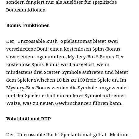
sondern fungiert nur als Auslöser für spezifische
Bonusfunktionen.
Bonus-Funktionen
Der "Uncrossable Rush"-Spielautomat bietet zwei
verschiedene Boni: einen kostenlosen Spins-Bonus
sowie einen sogenannten „Mystery-Box“-Bonus. Der
kostenlose Spins-Bonus wird ausgelöst, wenn
mindestens drei Scatter-Symbole auftreten und bietet
dem Spieler zwischen 10 bis zu 100 freie Spiele an. Im
Mystery-Box-Bonus werden die Symbole umgewendet
und der Spieler erhält ein anderes Symbol auf seiner
Walze, was zu neuen Gewinnchancen führen kann.
Volatilität und RTP
Der "Uncrossable Rush"-Spielautomat gilt als Medium-