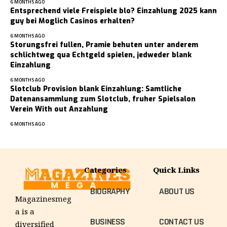
6 MONTHS AGO
Entsprechend viele Freispiele blo? Einzahlung 2025 kann
guy bei Moglich Casinos erhalten?
6 MONTHS AGO
Storungsfrei fullen, Pramie behuten unter anderem
schlichtweg qua Echtgeld spielen, jedweder blank
Einzahlung
6 MONTHS AGO
Slotclub Provision blank Einzahlung: Samtliche
Datenansammlung zum Slotclub, fruher Spielsalon
Verein With out Anzahlung
6 MONTHS AGO
Categories
Quick Links
BIOGRAPHY
ABOUT US
Magazinesmeg
a is a
BUSINESS
CONTACT US
diversified