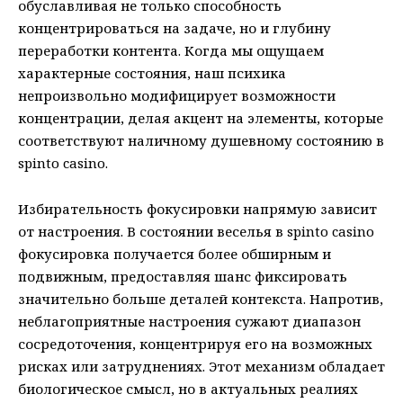
обуславливая не только способность
концентрироваться на задаче, но и глубину
переработки контента. Когда мы ощущаем
характерные состояния, наш психика
непроизвольно модифицирует возможности
концентрации, делая акцент на элементы, которые
соответствуют наличному душевному состоянию в
spinto casino.
Избирательность фокусировки напрямую зависит
от настроения. В состоянии веселья в spinto casino
фокусировка получается более обширным и
подвижным, предоставляя шанс фиксировать
значительно больше деталей контекста. Напротив,
неблагоприятные настроения сужают диапазон
сосредоточения, концентрируя его на возможных
рисках или затруднениях. Этот механизм обладает
биологическое смысл, но в актуальных реалиях