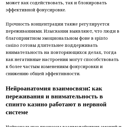
может как содействовать, так и блокировать
эффективной фокусировке.
Прочность концентрации также регулируется
переживаниями. Изыскания выявляют, что люди в
благоприятном эмоциональном фоне в spinto
casino готовы длительнее поддерживать
внимательность на повторяющихся делах, тогда
как негативные настроения могут способствовать
к более частым изменениям фокусировки и
снижению общей эффективности.
Нейроанатомия взаимосвязи: как
переживания и внимательность в
спинто казино работают в нервной
системе
Нейрональные процессы взаимодействия эмоций и