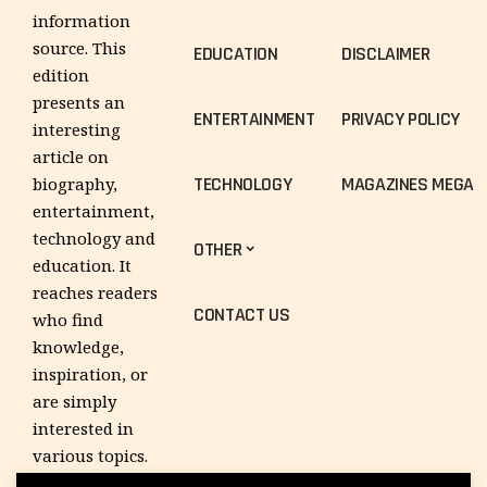
information
source. This
EDUCATION
DISCLAIMER
edition
presents an
ENTERTAINMENT
PRIVACY POLICY
interesting
article on
TECHNOLOGY
MAGAZINES MEGA
biography,
entertainment,
technology and
OTHER
education. It
reaches readers
CONTACT US
who find
knowledge,
inspiration, or
are simply
interested in
various topics.