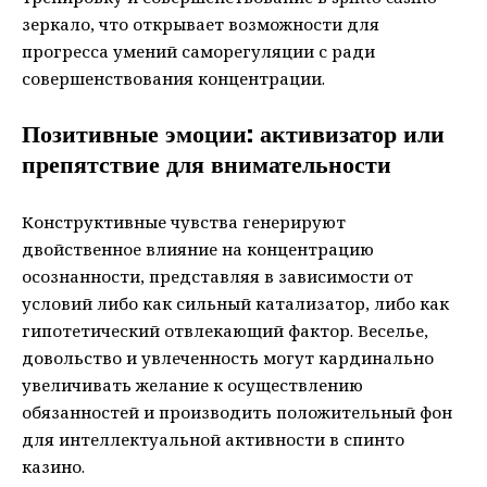
зеркало, что открывает возможности для
прогресса умений саморегуляции с ради
совершенствования концентрации.
Позитивные эмоции: активизатор или
препятствие для внимательности
Конструктивные чувства генерируют
двойственное влияние на концентрацию
осознанности, представляя в зависимости от
условий либо как сильный катализатор, либо как
гипотетический отвлекающий фактор. Веселье,
довольство и увлеченность могут кардинально
увеличивать желание к осуществлению
обязанностей и производить положительный фон
для интеллектуальной активности в спинто
казино.